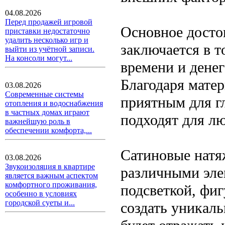
04.08.2026
Перед продажей игровой
Основное досто
приставки недостаточно
удалить несколько игр и
заключается в т
выйти из учётной записи.
На консоли могут...
времени и дене
Благодаря мате
03.08.2026
Современные системы
приятным для г
отопления и водоснабжения
в частных домах играют
подходят для л
важнейшую роль в
обеспечении комфорта,...
Сатиновые натя
03.08.2026
Звукоизоляция в квартире
различными эле
является важным аспектом
комфортного проживания,
подсветкой, фиг
особенно в условиях
городской суеты и...
создать уникал