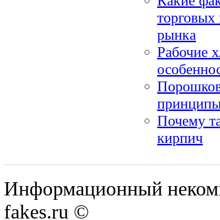
Какие фа
торговых 
рынка
Рабочие х
особенно
Порошков
принципы
Почему т
кирпич
Информационный некомме
fakes.ru ©