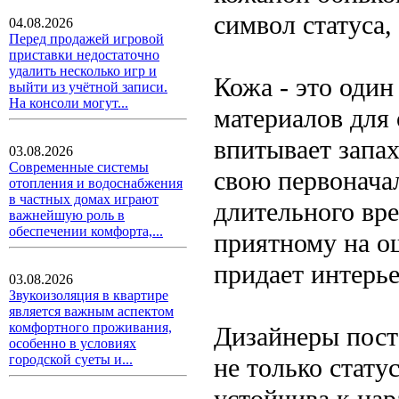
символ статуса, 
04.08.2026
Перед продажей игровой
приставки недостаточно
удалить несколько игр и
Кожа - это оди
выйти из учётной записи.
На консоли могут...
материалов для 
впитывает запах
03.08.2026
Современные системы
свою первонача
отопления и водоснабжения
в частных домах играют
длительного вре
важнейшую роль в
обеспечении комфорта,...
приятному на о
придает интерь
03.08.2026
Звукоизоляция в квартире
является важным аспектом
комфортного проживания,
Дизайнеры пост
особенно в условиях
городской суеты и...
не только стату
устойчива к цар