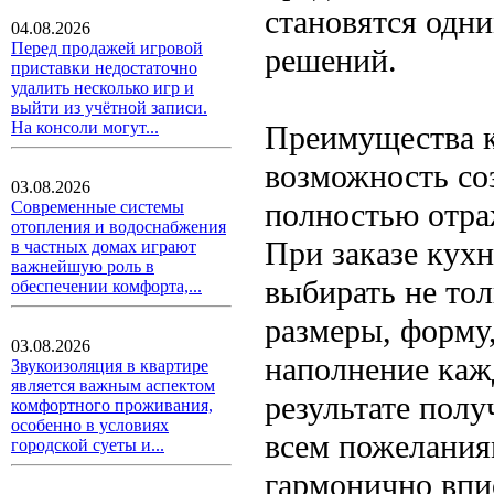
становятся одн
04.08.2026
Перед продажей игровой
решений.
приставки недостаточно
удалить несколько игр и
выйти из учётной записи.
На консоли могут...
Преимущества к
возможность со
03.08.2026
полностью отра
Современные системы
отопления и водоснабжения
При заказе кухн
в частных домах играют
важнейшую роль в
выбирать не тол
обеспечении комфорта,...
размеры, форму
03.08.2026
наполнение каж
Звукоизоляция в квартире
является важным аспектом
результате полу
комфортного проживания,
особенно в условиях
всем пожеланиям
городской суеты и...
гармонично впи