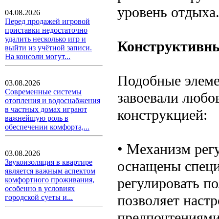
уровень отдыха
04.08.2026
Перед продажей игровой
приставки недостаточно
удалить несколько игр и
Конструктивны
выйти из учётной записи.
На консоли могут...
Подобные элеме
03.08.2026
Современные системы
завоевали любов
отопления и водоснабжения
в частных домах играют
конструкцией:
важнейшую роль в
обеспечении комфорта,...
• Механизм рег
03.08.2026
оснащены спец
Звукоизоляция в квартире
является важным аспектом
регулировать п
комфортного проживания,
особенно в условиях
позволяет настр
городской суеты и...
предпочтениями