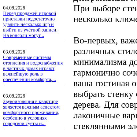
При выборе сте
04.08.2026
Перед продажей игровой
несколько ключ
приставки недостаточно
удалить несколько игр и
выйти из учётной записи.
На консоли могут...
Во-первых, важ
различных стил
03.08.2026
Современные системы
минимализма до
отопления и водоснабжения
в частных домах играют
гармонично соч
важнейшую роль в
обеспечении комфорта,...
ваша гостиная 
выбрать стенку 
03.08.2026
Звукоизоляция в квартире
дерева. Для со
является важным аспектом
комфортного проживания,
лаконичные вар
особенно в условиях
стеклянными эл
городской суеты и...