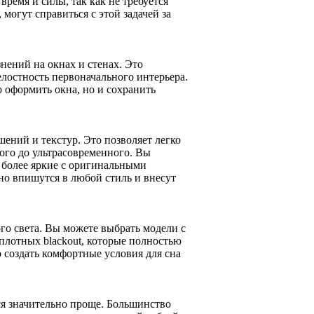
ремя и силы, так как не требуется
огут справиться с этой задачей за
нений на окнах и стенах. Это
елостность первоначального интерьера.
 оформить окна, но и сохранить
ений и текстур. Это позволяет легко
ого до ультрасовременного. Вы
 более яркие с оригинальными
но впишутся в любой стиль и внесут
го света. Вы можете выбрать модели с
плотных blackout, которые полностью
о создать комфортные условия для сна
ся значительно проще. Большинство