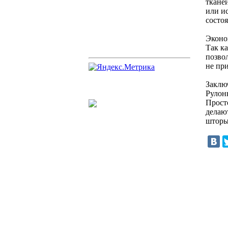
ткане
или и
состо
Эконо
Так к
позво
не пр
Заклю
Рулон
Прост
делаю
шторы