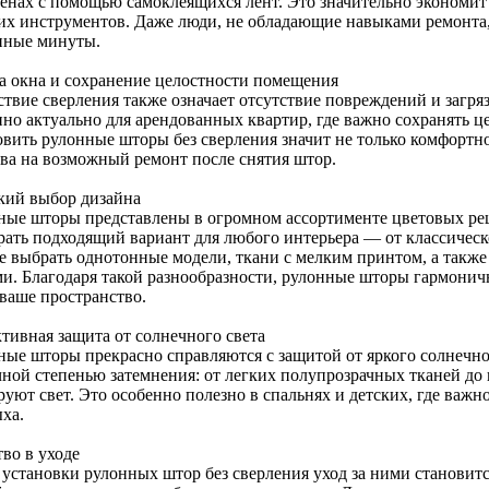
енах с помощью самоклеящихся лент. Это значительно экономит в
их инструментов. Даже люди, не обладающие навыками ремонта, м
нные минуты.
а окна и сохранение целостности помещения
твие сверления также означает отсутствие повреждений и загряз
нно актуально для арендованных квартир, где важно сохранять ц
овить рулонные шторы без сверления значит не только комфортно
тва на возможный ремонт после снятия штор.
ий выбор дизайна
ные шторы представлены в огромном ассортименте цветовых реш
рать подходящий вариант для любого интерьера — от классическ
е выбрать однотонные модели, ткани с мелким принтом, а также
ми. Благодаря такой разнообразности, рулонные шторы гармонич
 ваше пространство.
тивная защита от солнечного света
ные шторы прекрасно справляются с защитой от яркого солнечно
чной степенью затемнения: от легких полупрозрачных тканей до 
уют свет. Это особенно полезно в спальнях и детских, где важн
ха.
во в уходе
 установки рулонных штор без сверления уход за ними становит