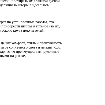
дически протирать их влажной губкой
оддерживать шторы в идеальном
рат на установочные работы, это
 приобрести шторы и установить их,
ирокого круга покупателей.
ценит комфорт, стиль и практичность.
а от солнечного света и легкий уход
даря этим преимуществам, рулонные
нными на рынке.