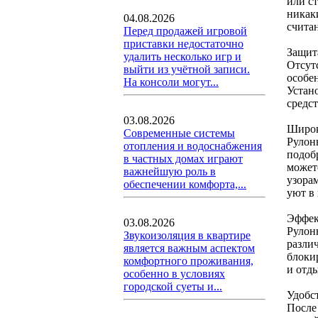
или ст
никак
04.08.2026
счита
Перед продажей игровой
приставки недостаточно
Защит
удалить несколько игр и
Отсутс
выйти из учётной записи.
особе
На консоли могут...
Устан
средс
03.08.2026
Широк
Современные системы
Рулон
отопления и водоснабжения
подоб
в частных домах играют
может
важнейшую роль в
узора
обеспечении комфорта,...
уют в
Эффек
03.08.2026
Рулон
Звукоизоляция в квартире
разли
является важным аспектом
блокир
комфортного проживания,
и отды
особенно в условиях
городской суеты и...
Удобст
После