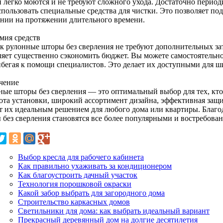
й легко моются и не требуют сложного ухода. Достаточно перио
спользовать специальные средства для чистки. Это позволяет п
янии на протяжении длительного времени.
мия средств
ак рулонные шторы без сверления не требуют дополнительных зат
ляет существенно сэкономить бюджет. Вы можете самостоятельно
ибегая к помощи специалистов. Это делает их доступными для ш
чение
ные шторы без сверления — это оптимальный выбор для тех, кто 
ота установки, широкий ассортимент дизайна, эффективная защит
т их идеальным решением для любого дома или квартиры. Благо
 без сверления становятся все более популярными и востребова
Выбор кресла для рабочего кабинета
Как правильно ухаживать за кондиционером
Как благоустроить дачный участок
Технология порошковой окраски
Какой забор выбрать для загородного дома
Строительство каркасных домов
Светильники для дома: как выбрать идеальный вариант
Прекрасный деревянный дом на долгие десятилетия