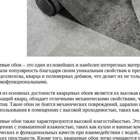
евые обои – это один из новейших и наиболее интересных матери
вали популярность благодаря своим уникальным свойствам и пр
 целлюлозы, кварца и полимерных добавок, что делает их не тол
окофункциональными.
 из основных достоинств кварцевых обоев является их высокая 
жащий кварц, обладает отличными механическими свойствами, ч
тия. Такие обои не боятся механических повреждений, царапин 
спользования в помещениях с высокой проходимостью, таких как
евые обои также характеризуются высокой влагостойкостью. Это
ениях с повышенной влажностью, таких как кухни и ванные ком
ических и функциональных качеств при взаимодействии с водой,
аких пространств. Кроме того, кварцевые обои легко очищаются о