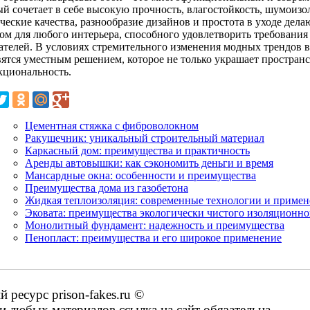
ый сочетает в себе высокую прочность, влагостойкость, шумоизо
ические качества, разнообразие дизайнов и простота в уходе де
ом для любого интерьера, способного удовлетворить требования
ателей. В условиях стремительного изменения модных трендов в
вятся уместным решением, которое не только украшает пространс
кциональность.
Цементная стяжка с фиброволокном
Ракушечник: уникальный строительный материал
Каркасный дом: преимущества и практичность
Аренды автовышки: как сэкономить деньги и время
Мансардные окна: особенности и преимущества
Преимущества дома из газобетона
Жидкая теплоизоляция: современные технологии и примен
Эковата: преимущества экологически чистого изоляционно
Монолитный фундамент: надежность и преимущества
Пенопласт: преимущества и его широкое применение
ресурс prison-fakes.ru ©
 любых материалов ссылка на сайт обязательна