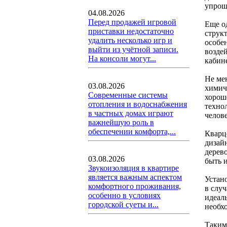
упрощ
04.08.2026
Перед продажей игровой
Еще о
приставки недостаточно
струк
удалить несколько игр и
особе
выйти из учётной записи.
возде
На консоли могут...
кабин
Не ме
03.08.2026
химич
Современные системы
хорош
отопления и водоснабжения
технол
в частных домах играют
челов
важнейшую роль в
обеспечении комфорта,...
Кварц
дизай
дерево
03.08.2026
быть 
Звукоизоляция в квартире
является важным аспектом
Устано
комфортного проживания,
в случ
особенно в условиях
идеал
городской суеты и...
необх
Таким