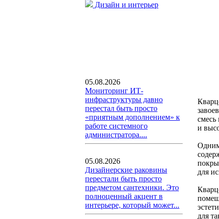
Дизайн и интерьер
05.08.2026
Мониторинг ИТ-
инфраструктуры давно
Кварц
перестал быть просто
завое
«приятным дополнением» к
смесь
работе системного
и выс
администратора....
Одним
содер
05.08.2026
покры
Дизайнерские раковины
для и
перестали быть просто
предметом сантехники. Это
Кварц
полноценный акцент в
помещ
интерьере, который может...
эстет
для т