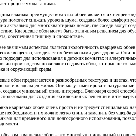
ает процесс ухода за ними.
дним важным преимуществом этих обоев является их непревзой
тура помогает снижать уровень шума, создавая более комфортну
нно актуально для многоквартирных домов, где соседи могут соз
йствие. Кварцевые обои могут быть отличным решением для обус
ета, обеспечивая тишину и спокойствие.
нее значимым аспектом является экологичность кварцевых обоев.
еские вещества, что делает их безопасными для здоровья. Они 
о подходят для использования в детских комнатах и аллергичн
огии производства позволяют создавать обои, которые не только
ека и окружающей среды.
евые обои предлагаются в разнообразных текстурах и цветах, ч
неров и владельцев жилья. Они могут имитировать натуральные 
, создавая уникальный стиль интерьера. Благодаря своей способ
использованы для создания эксклюзивных решений в интерьере, 
вка кварцевых обоев очень проста и не требует специальных нав
ае необходимости их можно легко снять и заменить без ущерба д
ьными для временного или долгосрочного использования, позвол
одимости.
 образом, кварцевые обои – это многофункциональный и соврем