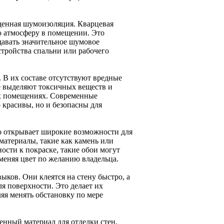
денная шумоизоляция. Кварцевая
ю атмосферу в помещении. Это
давать значительное шумовое
тройства спальни или рабочего
 В их составе отсутствуют вредные
не выделяют токсичных веществ и
ых помещениях. Современные
 красивы, но и безопасны для
то открывает широкие возможности для
материалы, такие как камень или
ности к покраске, такие обои могут
меняя цвет по желанию владельца.
ыков. Они клеятся на стену быстро, а
ля поверхности. Это делает их
яя менять обстановку по мере
енный материал для отделки стен,