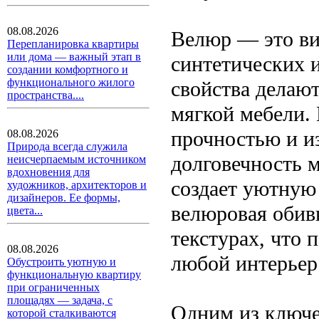
08.08.2026
Велюр — это вид
Перепланировка квартиры
или дома — важный этап в
синтетических 
создании комфортного и
функционального жилого
свойства делаю
пространства....
мягкой мебели.
прочностью и и
08.08.2026
Природа всегда служила
долговечность м
неисчерпаемым источником
вдохновения для
создает уютную
художников, архитекторов и
дизайнеров. Ее формы,
велюровая обив
цвета...
текстурах, что 
08.08.2026
любой интерьер
Обустроить уютную и
функциональную квартиру
при ограниченных
площадях — задача, с
Одним из ключ
которой сталкиваются