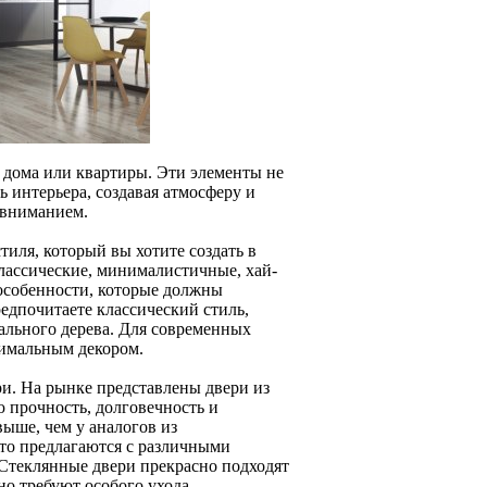
дома или квартиры. Эти элементы не
 интерьера, создавая атмосферу и
 вниманием.
иля, который вы хотите создать в
лассические, минималистичные, хай-
 особенности, которые должны
едпочитаете классический стиль,
ального дерева. Для современных
нимальным декором.
и. На рынке представлены двери из
 прочность, долговечность и
выше, чем у аналогов из
то предлагаются с различными
 Стеклянные двери прекрасно подходят
но требуют особого ухода.