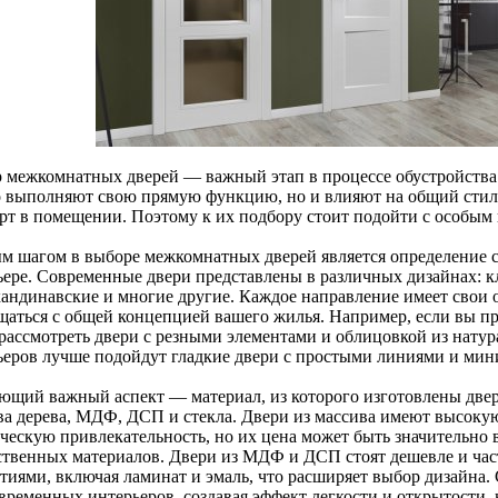
 межкомнатных дверей — важный этап в процессе обустройства 
о выполняют свою прямую функцию, но и влияют на общий стиль
рт в помещении. Поэтому к их подбору стоит подойти с особым
м шагом в выборе межкомнатных дверей является определение ст
ьере. Современные двери представлены в различных дизайнах: к
скандинавские и многие другие. Каждое направление имеет свои
щаться с общей концепцией вашего жилья. Например, если вы пр
 рассмотреть двери с резными элементами и облицовкой из натур
ьеров лучше подойдут гладкие двери с простыми линиями и ми
ющий важный аспект — материал, из которого изготовлены двер
ва дерева, МДФ, ДСП и стекла. Двери из массива имеют высокую
ическую привлекательность, но их цена может быть значительно 
ственных материалов. Двери из МДФ и ДСП стоят дешевле и час
тиями, включая ламинат и эмаль, что расширяет выбор дизайна.
временных интерьеров, создавая эффект легкости и открытости, 