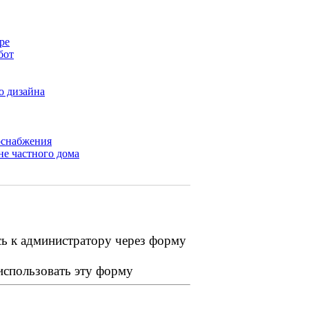
ре
бот
о дизайна
оснабжения
не частного дома
сь к администратору через форму
 использовать эту форму