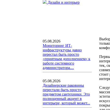
Дизайн и интерьер
Выбор
05.08.2026
тольк
Мониторинг ИТ-
комфо
инфраструктуры давно
перестал быть просто
Первы
«приятным дополнением» к
интер
работе системного
тек, 
администратора....
совме
стоит
интер
05.08.2026
Дизайнерские раковины
Следу
перестали быть просто
масси
предметом сантехники. Это
эстет
полноценный акцент в
искус
интерьере, который может...
покры
для со