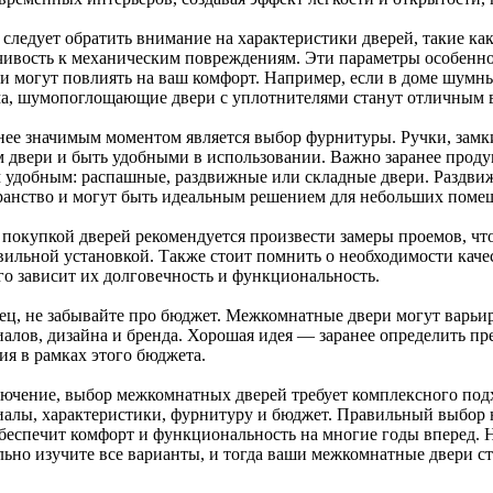
 следует обратить внимание на характеристики дверей, такие ка
чивость к механическим повреждениям. Эти параметры особенно
ни могут повлиять на ваш комфорт. Например, если в доме шумны
ма, шумопоглощающие двери с уплотнителями станут отличным 
нее значимым моментом является выбор фурнитуры. Ручки, замки
м двери и быть удобными в использовании. Важно заранее продум
 удобным: распашные, раздвижные или складные двери. Раздви
ранство и могут быть идеальным решением для небольших поме
 покупкой дверей рекомендуется произвести замеры проемов, чт
вильной установкой. Также стоит помнить о необходимости каче
ого зависит их долговечность и функциональность.
ец, не забывайте про бюджет. Межкомнатные двери могут варьир
иалов, дизайна и бренда. Хорошая идея — заранее определить п
ия в рамках этого бюджета.
лючение, выбор межкомнатных дверей требует комплексного подх
иалы, характеристики, фурнитуру и бюджет. Правильный выбор н
обеспечит комфорт и функциональность на многие годы вперед. 
льно изучите все варианты, и тогда ваши межкомнатные двери 