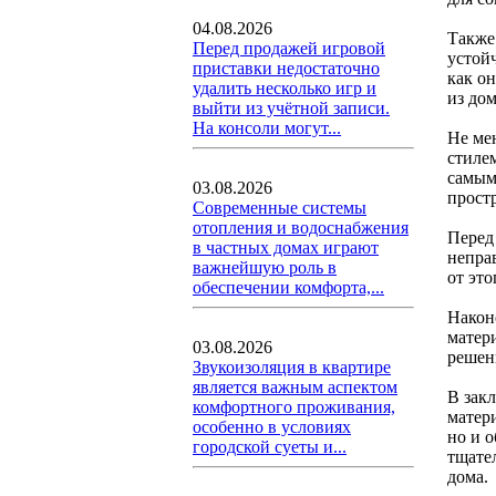
04.08.2026
Также
Перед продажей игровой
устой
приставки недостаточно
как о
удалить несколько игр и
из до
выйти из учётной записи.
На консоли могут...
Не ме
стиле
самым
03.08.2026
прост
Современные системы
отопления и водоснабжения
Перед
в частных домах играют
непра
важнейшую роль в
от эт
обеспечении комфорта,...
Након
матер
03.08.2026
решен
Звукоизоляция в квартире
является важным аспектом
В зак
комфортного проживания,
матер
особенно в условиях
но и 
городской суеты и...
тщате
дома.