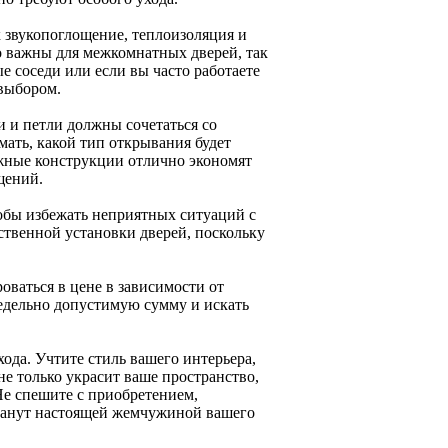
к звукопоглощение, теплоизоляция и
 важны для межкомнатных дверей, так
е соседи или если вы часто работаете
выбором.
 и петли должны сочетаться со
ать, какой тип открывания будет
жные конструкции отлично экономят
щений.
обы избежать неприятных ситуаций с
ственной установки дверей, поскольку
оваться в цене в зависимости от
редельно допустимую сумму и искать
ода. Учтите стиль вашего интерьера,
е только украсит ваше пространство,
Не спешите с приобретением,
станут настоящей жемчужиной вашего