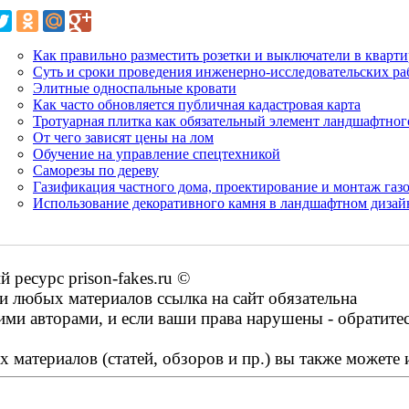
Как правильно разместить розетки и выключатели в кварти
Суть и сроки проведения инженерно-исследовательских ра
Элитные односпальные кровати
Как часто обновляется публичная кадастровая карта
Тротуарная плитка как обязательный элемент ландшафтног
От чего зависят цены на лом
Обучение на управление спецтехникой
Саморезы по дереву
Газификация частного дома, проектирование и монтаж газ
Использование декоративного камня в ландшафтном дизай
ресурс prison-fakes.ru ©
 любых материалов ссылка на сайт обязательна
ими авторами, и если ваши права нарушены - обратите
 материалов (статей, обзоров и пр.) вы также можете