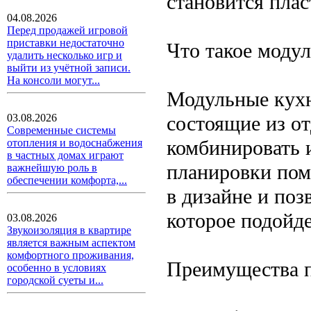
становится плас
04.08.2026
Перед продажей игровой
приставки недостаточно
Что такое моду
удалить несколько игр и
выйти из учётной записи.
На консоли могут...
Модульные кухн
состоящие из о
03.08.2026
Современные системы
комбинировать и
отопления и водоснабжения
в частных домах играют
планировки пом
важнейшую роль в
обеспечении комфорта,...
в дизайне и поз
которое подойд
03.08.2026
Звукоизоляция в квартире
является важным аспектом
комфортного проживания,
Преимущества п
особенно в условиях
городской суеты и...