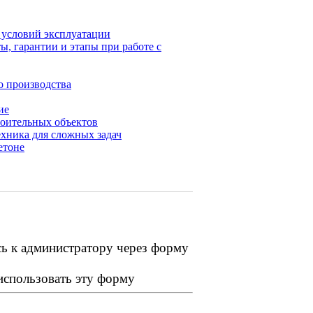
х условий эксплуатации
ы, гарантии и этапы при работе с
о производства
ие
роительных объектов
хника для сложных задач
етоне
сь к администратору через форму
 использовать эту форму