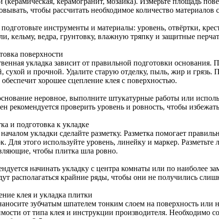
и (керамическая, керамогранит, мозаика). Измерьте площадь пов
овывать, чтобы рассчитать необходимое количество материалов с
подготовьте инструменты и материалы: уровень, отвёртки, крест
ли, кельму, ведра, грунтовку, влажную тряпку и защитные перчат
товка поверхности
твенная укладка зависит от правильной подготовки основания. 
, сухой и прочной. Удалите старую отделку, пыль, жир и грязь.
 обеспечит хорошее сцепление клея с поверхностью.
основание неровное, выполните штукатурные работы или испол
тен рекомендуется проверить уровень и ровность, чтобы избежат
ка и подготовка к укладке
 началом укладки сделайте разметку. Разметка помогает правиль
к. Для этого используйте уровень, линейку и маркер. Разметьте
вляющие, чтобы плитка шла ровно.
ендуется начинать укладку с центра комнаты или по наиболее за
удут располагаться крайние ряды, чтобы они не получились слиш
ение клея и укладка плитки
наносите зубчатым шпателем тонким слоем на поверхность или н
имости от типа клея и инструкции производителя. Необходимо 