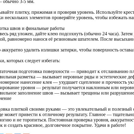
— обычно 3-5 мм.
ывайте плитку, прижимая и проверяя уровень. Используйте крес
ки нескольких элементов проверяйте уровень, чтобы избежать на
отка швов и финальные работы
весь ряд уложен, дайте клею подсохнуть (обычно 24 часа). Затем
кой, равномерно нанося её резиновым шпателем. После высыхани
 аккуратно удалить излишки затирки, чтобы поверхность оставал
и, которых следует избегать:
таточная подготовка поверхности — приводит к отслаиванию п
вильная разметка — вызывает неровные ряды и эстетические де
номерное нанесение клея — ухудшает сцепление и прочность ук
ирование уровня — результат получается наклонным или неров
вильное заполнение швов — вызывает трещины или разрушение
чение
овка плиткой своими руками — это увлекательный и полезный 
де может привести к отличному результату. Главное — тщательно
логию и не торопиться. Постоянная проверка уровня, аккуратнос
 и создать красивое, долговечное покрытие. Удачи в работе!