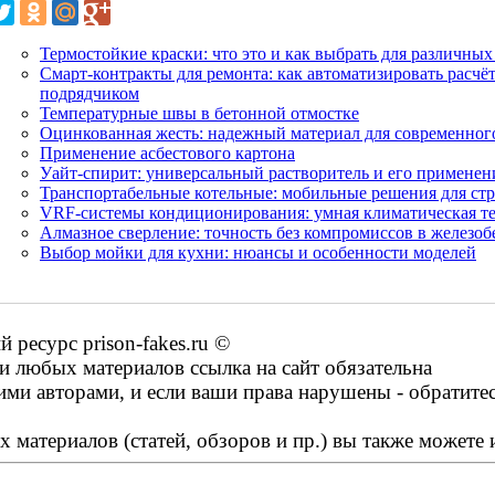
Термостойкие краски: что это и как выбрать для различны
Смарт-контракты для ремонта: как автоматизировать расчёт
подрядчиком
Температурные швы в бетонной отмостке
Оцинкованная жесть: надежный материал для современног
Применение асбестового картона
Уайт-спирит: универсальный растворитель и его применен
Транспортабельные котельные: мобильные решения для ст
VRF-системы кондиционирования: умная климатическая те
Алмазное сверление: точность без компромиссов в железоб
Выбор мойки для кухни: нюансы и особенности моделей
ресурс prison-fakes.ru ©
 любых материалов ссылка на сайт обязательна
ими авторами, и если ваши права нарушены - обратите
 материалов (статей, обзоров и пр.) вы также можете