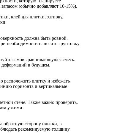
ерхности, которую планируете
 запасом (обычно добавляют 10-15%).
ики, клей для плитки, затирку,
ки.
Поверхность должна быть ровной,
 При необходимости нанесите грунтовку
ьзуйте самовыравнивающуюся смесь.
ь деформаций в будущем.
но расположить плитку и избежать
 линию горизонта и вертикальные
метной стене. Также важно проверить,
ком узкими.
а обратную сторону плитки, в
соблюдать рекомендуемую толщину