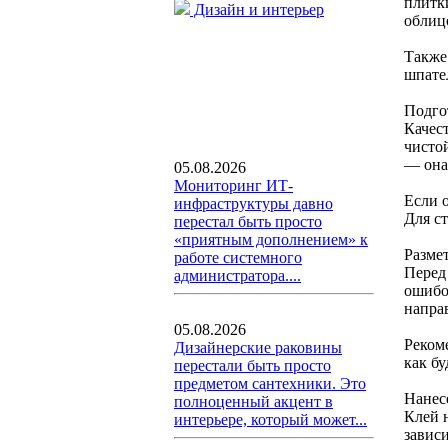
плитк
Дизайн и интерьер
облиц
Также 
шпате
Подго
Качес
чистой
— она
05.08.2026
Мониторинг ИТ-
Если 
инфраструктуры давно
Для с
перестал быть просто
«приятным дополнением» к
Размет
работе системного
Перед
администратора....
ошибо
напра
05.08.2026
Реком
Дизайнерские раковины
как б
перестали быть просто
предметом сантехники. Это
Нанес
полноценный акцент в
Клей 
интерьере, который может...
завис