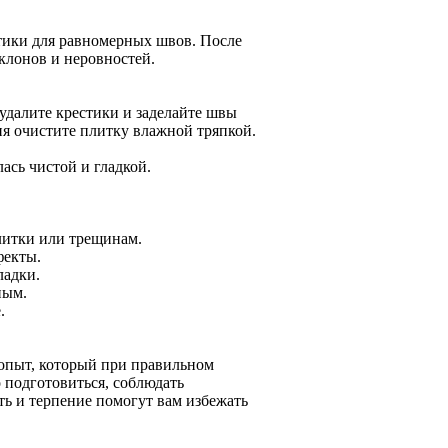
тики для равномерных швов. После
клонов и неровностей.
 удалите крестики и заделайте швы
я очистите плитку влажной тряпкой.
ась чистой и гладкой.
литки или трещинам.
фекты.
ладки.
ным.
.
опыт, который при правильном
 подготовиться, соблюдать
ть и терпение помогут вам избежать