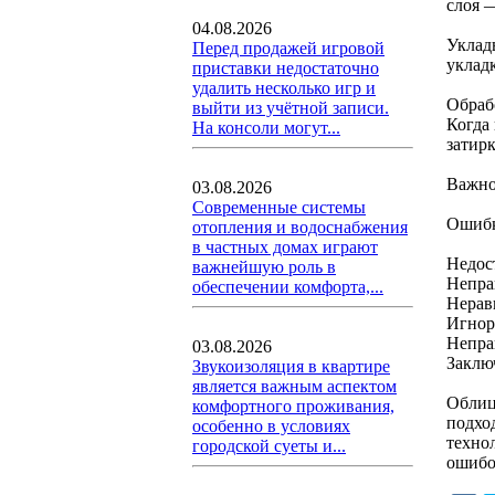
слоя 
04.08.2026
Уклад
Перед продажей игровой
уклад
приставки недостаточно
удалить несколько игр и
Обраб
выйти из учётной записи.
Когда 
На консоли могут...
затир
Важно
03.08.2026
Современные системы
Ошибк
отопления и водоснабжения
в частных домах играют
Недос
важнейшую роль в
Непра
обеспечении комфорта,...
Нерав
Игнор
Непра
03.08.2026
Заклю
Звукоизоляция в квартире
является важным аспектом
Облиц
комфортного проживания,
подхо
особенно в условиях
техно
городской суеты и...
ошибок