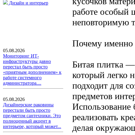
кусочков матер
Дизайн и интерьер
работе особый ш
неповторимую т
Почему именно 
05.08.2026
Мониторинг ИТ-
инфраструктуры давно
Битая плитка —
перестал быть просто
«приятным дополнением» к
который легко н
работе системного
подходит для с
администратора....
предметов инте
05.08.2026
Использование 
Дизайнерские раковины
перестали быть просто
реализовать кре
предметом сантехники. Это
полноценный акцент в
делая окружающ
интерьере, который может...