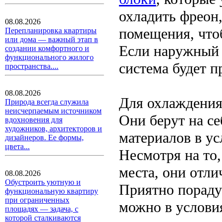
охладить фреон
08.08.2026
помещения, что
Перепланировка квартиры
или дома — важный этап в
Если наружный б
создании комфортного и
функционального жилого
система будет 
пространства....
08.08.2026
Для охлаждени
Природа всегда служила
неисчерпаемым источником
Они берут на се
вдохновения для
художников, архитекторов и
материалов в у
дизайнеров. Ее формы,
цвета...
Несмотря на то
места, они отл
08.08.2026
Обустроить уютную и
Приятно порадуе
функциональную квартиру
при ограниченных
можно в услови
площадях — задача, с
которой сталкиваются