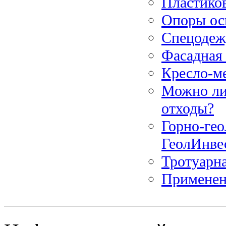
Пластиков
Опоры ос
Спецодеж
Фасадная
Кресло-м
Можно ли
отходы?
Горно-гео
ГеолИнве
Тротуарна
Применен