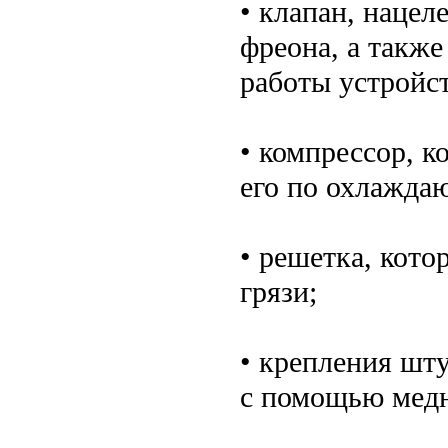
• клапан, наце
фреона, а такж
работы устройст
• компрессор, к
его по охлажда
• решетка, кото
грязи;
• крепления шт
с помощью медн