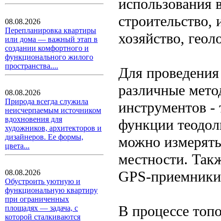
использования в
строительство,
08.08.2026
Перепланировка квартиры
хозяйство, геоло
или дома — важный этап в
создании комфортного и
функционального жилого
пространства....
Для проведения
различные мето
08.08.2026
Природа всегда служила
инструментов - 
неисчерпаемым источником
вдохновения для
функции теодол
художников, архитекторов и
дизайнеров. Ее формы,
можно измерять 
цвета...
местности. Так
GPS-приемники 
08.08.2026
Обустроить уютную и
функциональную квартиру
при ограниченных
В процессе топ
площадях — задача, с
которой сталкиваются