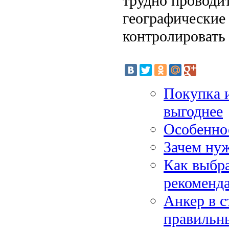
трудно проводи
географические 
контролировать
Покупка и
выгоднее
Особенно
Зачем нуж
Как выбра
рекоменд
Анкер в с
правильн