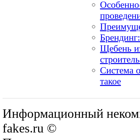
Особенно
проведен
Преимуще
Брендинг:
Щебень и
строител
Система о
такое
Информационный некомме
fakes.ru ©