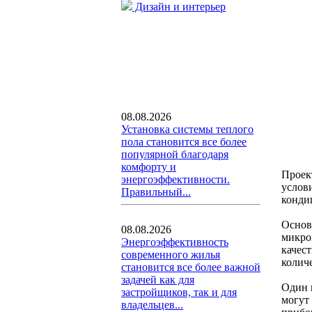
Дизайн и интерьер
08.08.2026
Установка системы теплого
пола становится все более
популярной благодаря
комфорту и
Проек
энергоэффективности.
услов
Правильный...
конди
Основ
08.08.2026
микро
Энергоэффективность
качес
современного жилья
колич
становится все более важной
задачей как для
Один 
застройщиков, так и для
могут
владельцев...