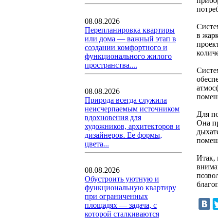
прибо
потре
08.08.2026
Систе
Перепланировка квартиры
в жар
или дома — важный этап в
проек
создании комфортного и
колич
функционального жилого
пространства....
Систе
обесп
атмос
08.08.2026
помещ
Природа всегда служила
неисчерпаемым источником
Для п
вдохновения для
Она п
художников, архитекторов и
дыхат
дизайнеров. Ее формы,
помещ
цвета...
Итак,
внима
08.08.2026
позво
Обустроить уютную и
благо
функциональную квартиру
при ограниченных
площадях — задача, с
которой сталкиваются