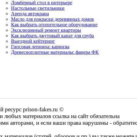
Ломберный стол в интерьере
Настольные светильники
Аренда автокрана
Масло для покраски деревянных домов
Как выбрать отопительное оборудование
Эксклюзивный ремонт квартиры
Как выбрать джутовый канат для сруба
Выездной кейтеринг
Гипсовая лепнина: карнизы
Древесноплитные материалы: фанера ФК
ресурс prison-fakes.ru ©
 любых материалов ссылка на сайт обязательна
ими авторами, и если ваши права нарушены - обратите
 материалов (статей, обзоров и пр.) вы также можете