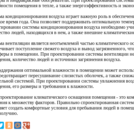
ры и инфракрасные обогреватели. При проектировании системы
бности помещения в тепле, а также энергоэффективность и экон
ма кондиционирования воздуха играет важную роль в обеспече
кое время года. Она позволяет поддерживать оптимальную темпе
тировании системы кондиционирования воздуха необходимо уч
ество людей, находящихся в нем, а также внешние климатические
ма вентиляции является неотъемлемой частью климатического 
ечивает поступление свежего воздуха и вывод загрязненного, чт
феры в помещении. При проектировании системы вентиляции н
ения, количество людей и источники загрязнения воздуха.
оддержания оптимальной влажности в помещении может использо
редотвращает пересушивание слизистых оболочек, а также сниж
ельной системой. При проектировании системы увлажнения воз
ения, его размеры и требования к влажности.
 проектирование климатического оснащения помещения - это ко
ния к множеству факторов. Правильно спроектированная систем
ляет создать комфортные условия для пребывания людей в помещ
получию.