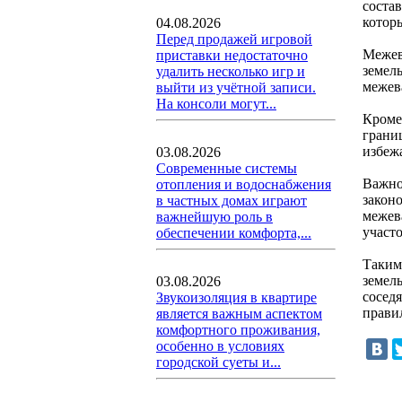
соста
котор
04.08.2026
Перед продажей игровой
Межев
приставки недостаточно
земель
удалить несколько игр и
межев
выйти из учётной записи.
На консоли могут...
Кроме
грани
избеж
03.08.2026
Современные системы
Важно
отопления и водоснабжения
закон
в частных домах играют
межев
важнейшую роль в
участо
обеспечении комфорта,...
Таким
земел
03.08.2026
соседя
Звукоизоляция в квартире
прави
является важным аспектом
комфортного проживания,
особенно в условиях
городской суеты и...