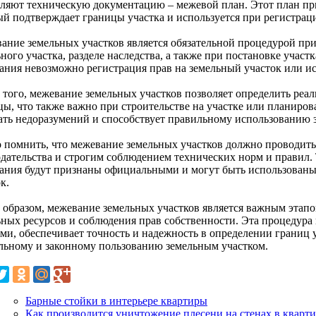
вляют техническую документацию – межевой план. Этот план п
ый подтверждает границы участка и используется при регистрац
ание земельных участков является обязательной процедурой пр
ного участка, разделе наследства, а также при постановке участ
ания невозможно регистрация прав на земельный участок или исп
 того, межевание земельных участков позволяет определить реал
цы, что также важно при строительстве на участке или планиров
ать недоразумений и способствует правильному использованию 
 помнить, что межевание земельных участков должно проводить
одательства и строгим соблюдением технических норм и правил. 
ания будут признаны официальными и могут быть использованы 
к.
 образом, межевание земельных участков является важным этапо
ьных ресурсов и соблюдения прав собственности. Эта процедура
ми, обеспечивает точность и надежность в определении границ у
льному и законному пользованию земельным участком.
Барные стойки в интерьере квартиры
Как производится уничтожение плесени на стенах в кварт