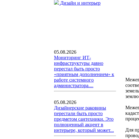
Дизайн и интерьер
05.08.2026
Мониторинг ИТ-
инфраструктуры давно
перестал быть просто
«приятным дополнением» к
Межев
работе системного
соотв
администратора....
земел
землю
05.08.2026
Межев
Дизайнерские раковины
кадас
перестали быть просто
проце
предметом сантехники. Это
полноценный акцент в
Для п
интерьере, который может...
прово