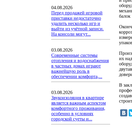
и при
обору
04.08.2026
механи
Перед продажей игровой
балок
приставки недостаточно
удалить несколько игр и
Оконч
выйти из учётной записи.
корро
На консоли могут...
измер
упако
03.08.2026
Произ
Современные системы
их на
отопления и водоснабжения
обору
в частных домах играют
двута
важнейшую роль в
довери
обеспечении комфорта,...
В зак
профе
03.08.2026
созда
Звукоизоляция в квартире
строит
является важным аспектом
комфортного проживания,
особенно в условиях
городской суеты и...