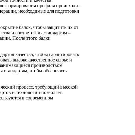
окой точности и качества
осле формирования профиля происходит
операции, необходимые для подготовки
покрытие балок, чтобы защитить их от
ства и соответствия стандартам –
ации. После этого балки
дартов качества, чтобы гарантировать
зовать высококачественное сырье и
 занимающиеся производством
я стандартам, чтобы обеспечить
нический процесс, требующий высокой
артов и технологий позволяет
пользуются в современном