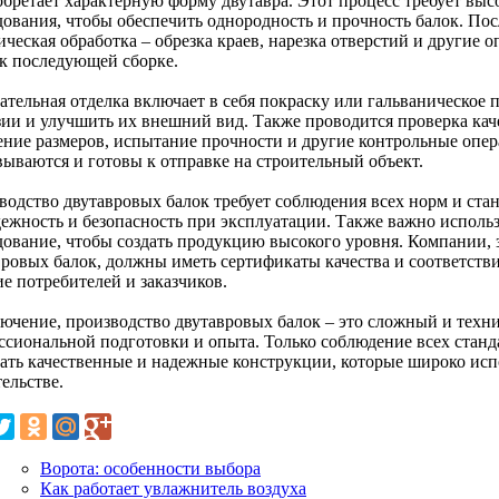
обретает характерную форму двутавра. Этот процесс требует выс
дования, чтобы обеспечить однородность и прочность балок. П
ческая обработка – обрезка краев, нарезка отверстий и другие 
 к последующей сборке.
ательная отделка включает в себя покраску или гальваническое 
зии и улучшить их внешний вид. Также проводится проверка каче
ение размеров, испытание прочности и другие контрольные опер
вываются и готовы к отправке на строительный объект.
водство двутавровых балок требует соблюдения всех норм и стан
дежность и безопасность при эксплуатации. Также важно исполь
дование, чтобы создать продукцию высокого уровня. Компании,
вровых балок, должны иметь сертификаты качества и соответстви
е потребителей и заказчиков.
лючение, производство двутавровых балок – это сложный и тех
ссиональной подготовки и опыта. Только соблюдение всех станд
вать качественные и надежные конструкции, которые широко ис
ельстве.
Ворота: особенности выбора
Как работает увлажнитель воздуха