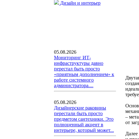
Дизайн и интерьер
05.08.2026
Мониторинг ИТ-
инфраструктуры давно
перестал быть просто
«приятным дополнением» к
Двута
работе системного
созда
администратора....
идеал
требуе
05.08.2026
Основ
Дизайнерские раковины
механ
перестали быть просто
– мета
предметом сантехники. Это
от заг
полноценный акцент в
интерьере, который может...
Далее