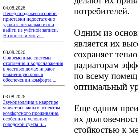
делают их прив
04.08.2026
потребителей.
Перед продажей игровой
приставки недостаточно
удалить несколько игр и
Одним из основ
выйти из учётной записи.
На консоли могут...
является их вы
сохраняет тепло
03.08.2026
Современные системы
радиаторам эфф
отопления и водоснабжения
в частных домах играют
по всему помещ
важнейшую роль в
обеспечении комфорта,...
оптимальный ур
03.08.2026
Звукоизоляция в квартире
Еще одним преи
является важным аспектом
комфортного проживания,
их долговечнос
особенно в условиях
городской суеты и...
стойкостью к м