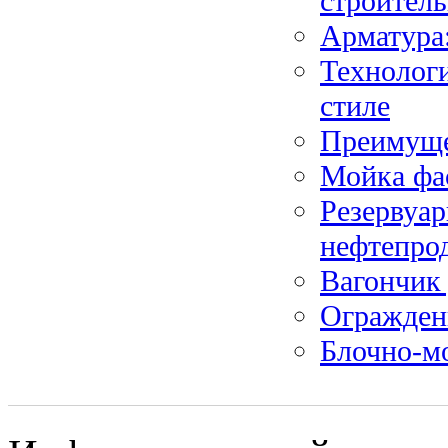
строитель
Арматура:
Технологи
стиле
Преимуще
Мойка фа
Резервуар
нефтепро
Вагончик 
Огражден
Блочно-мо