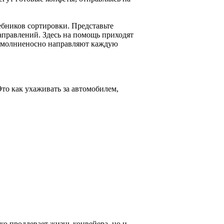
бников сортировки. Представьте
аправлений. Здесь на помощь приходят
и молниеносно направляют каждую
Это как ухаживать за автомобилем,
ко продлевает жизнь конвейера, но и