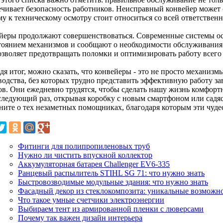
ечивает безопасность работников. Неисправный конвейер может 
му к техническому осмотру стоит относиться со всей ответствен
йеры продолжают совершенствоваться. Современные системы ос
стоянием механизмов и сообщают о необходимости обслуживания 
озволяет предотвращать поломки и оптимизировать работу всего
дя итог, можно сказать, что конвейеры - это не просто механиз
водства, без которых трудно представить эффективную работу за
ов. Они ежедневно трудятся, чтобы сделать нашу жизнь комфортн
 следующий раз, открывая коробку с новым смартфоном или садяс
ните о тех незаметных помощниках, благодаря которым эти чудес
Фитинги для полипропиленовых труб
Нужно ли чистить впускной коллектор
Аккумуляторная батарея Challenger EV6-335
Ранцевый распылитель STIHL SG 71: что нужно знать
Быстровозводимые модульные здания: что нужно знать
Фасадный декор из стеклокомпозита: уникальные возможн
Что такое умные счетчики электроэнергии
Выбираем тент из армированной пленки с люверсами
Почему так важен дизайн интерьера