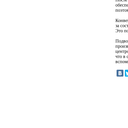
обесп
поэто
Конве
за со
Это п
Подво
произ
центр
что в
вспом