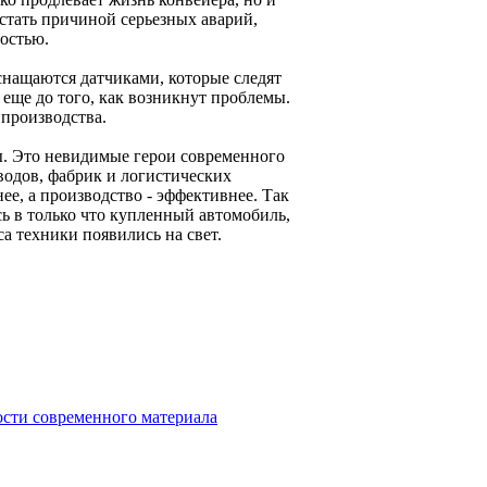
стать причиной серьезных аварий,
ностью.
нащаются датчиками, которые следят
еще до того, как возникнут проблемы.
 производства.
мы. Это невидимые герои современного
водов, фабрик и логистических
ее, а производство - эффективнее. Так
ь в только что купленный автомобиль,
а техники появились на свет.
ости современного материала