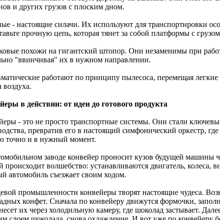
нов и других грузов с плоским дном.
ные - настоящие силачи. Их используют для транспортировки осо
авьте прочную цепь, которая тянет за собой платформы с грузом
ковые похожи на гигантский штопор. Они незаменимы при рабо
льно "ввинчивая" их в нужном направлении.
вматические работают по принципу пылесоса, перемещая легкие
 воздуха.
йеры в действии: от идеи до готового продукта
йеры - это не просто транспортные системы. Они стали ключев
водства, превратив его в настоящий симфонический оркестр, гд
ю точно и в нужный момент.
томобильном заводе конвейер проносит кузов будущей машины че
й происходит волшебство: устанавливаются двигатель, колеса, в
ый автомобиль съезжает своим ходом.
евой промышленности конвейеры творят настоящие чудеса. Возь
адных конфет. Сначала по конвейеру движутся формочки, запол
несет их через холодильную камеру, где шоколад застывает. Дале
им слоем шоколада, снова охлаждение. И вот уже по конвейеру б