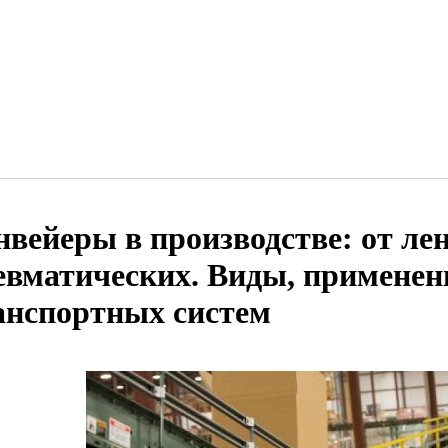
нвейеры в производстве: от ле
евматических. Виды, применен
анспортных систем