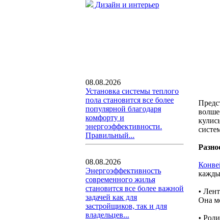
Дизайн и интерьер
08.08.2026
Установка системы теплого
пола становится все более
Предст
популярной благодаря
волшеб
комфорту и
кулис
энергоэффективности.
систем
Правильный...
Разно
08.08.2026
Конве
Энергоэффективность
кажды
современного жилья
становится все более важной
• Лен
задачей как для
Она м
застройщиков, так и для
владельцев...
• Рол