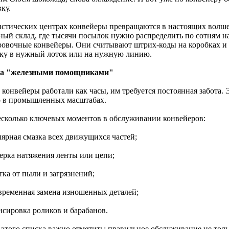
ку.
истических центрах конвейеры превращаются в настоящих волше
ный склад, где тысячи посылок нужно распределить по сотням н
ровочные конвейеры. Они считывают штрих-коды на коробках 
ку в нужный лоток или на нужную линию.
за "железными помощниками"
конвейеры работали как часы, им требуется постоянная забота. 
о в промышленных масштабах.
есколько ключевых моментов в обслуживании конвейеров:
лярная смазка всех движущихся частей;
верка натяжения ленты или цепи;
тка от пыли и загрязнений;
евременная замена изношенных деталей;
нсировка роликов и барабанов.
 этого списка важно отметить: правильное обслуживание не толь