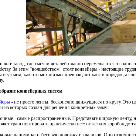
авьте завод, где тысячи деталей плавно перемещаются от одного
ству. За этим "волшебством" стоят конвейеры - настоящие трудя
ы и узнаем, как эти механизмы превращают хаос в порядок, а с
у.
образие конвейерных систем
йеры
- не просто ленты, бесконечно движущиеся по кругу. Это 
й из которых создан для решения конкретных задач:
точные - самые распространенные. Представьте широкую ленту, 
ожет транспортировать практически все: от легких коробок до т
иковые напоминают беговую дорожку из валиков. Они отлично с