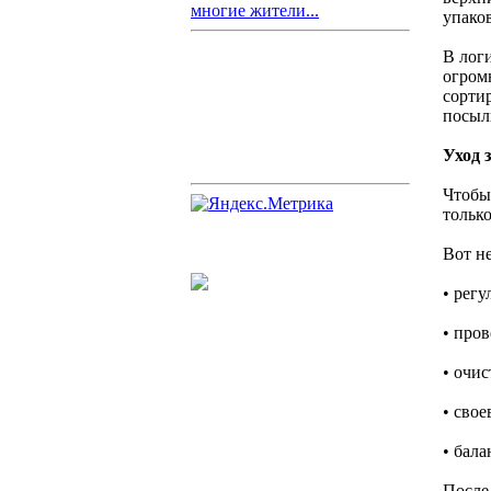
многие жители...
упаков
В лог
огром
сорти
посыл
Уход 
Чтобы 
тольк
Вот н
• регу
• про
• очис
• сво
• бала
После