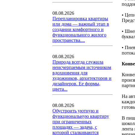
поддо
08.08.2026
• Цеп
Перепланировка квартиры
Предст
или дома — важный этап в
создании комфортного и
• Шне
функционального жилого
буква
пространства....
• Пне
потока
08.08.2026
Природа всегда служила
Конве
неисчерпаемым источником
вдохновения для
Конве
художников, архитекторов и
произ
дизайнеров. Ее формы,
парти
цвета...
На ав
каждо
08.08.2026
готов
Обустроить уютную и
функциональную квартиру
В пищ
при ограниченных
шокол
площадях — задача, с
лента 
которой сталкиваются
верхн