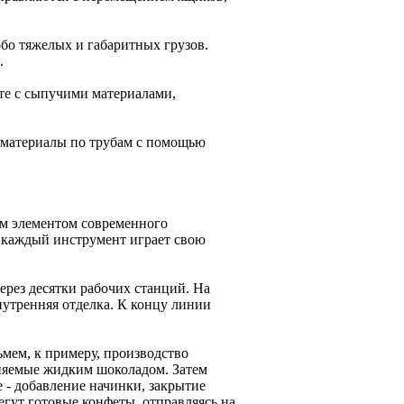
бо тяжелых и габаритных грузов.
.
те с сыпучими материалами,
 материалы по трубам с помощью
ым элементом современного
е каждый инструмент играет свою
рез десятки рабочих станций. На
нутренняя отделка. К концу линии
мем, к примеру, производство
няемые жидким шоколадом. Затем
е - добавление начинки, закрытие
егут готовые конфеты, отправляясь на