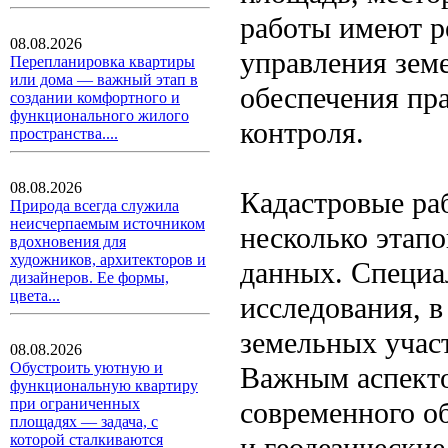
работы имеют р
08.08.2026
управления зем
Перепланировка квартиры
или дома — важный этап в
обеспечения пра
создании комфортного и
функционального жилого
контроля.
пространства....
08.08.2026
Кадастровые раб
Природа всегда служила
неисчерпаемым источником
несколько этапо
вдохновения для
художников, архитекторов и
данных. Специа
дизайнеров. Ее формы,
цвета...
исследования, 
земельных учас
08.08.2026
Обустроить уютную и
Важным аспекто
функциональную квартиру
при ограниченных
современного о
площадях — задача, с
и геодезические
которой сталкиваются