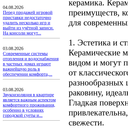
керамика. Кера
04.08.2026
преимуществ, к
Перед продажей игровой
приставки недостаточно
для современны
удалить несколько игр и
выйти из учётной записи.
На консоли могут...
1. Эстетика и с
03.08.2026
Керамические м
Современные системы
отопления и водоснабжения
видом и могут 
в частных домах играют
важнейшую роль в
от классическог
обеспечении комфорта,...
разнообразных ц
03.08.2026
раковину, идеа
Звукоизоляция в квартире
является важным аспектом
Гладкая поверхн
комфортного проживания,
привлекательна
особенно в условиях
городской суеты и...
свежести.