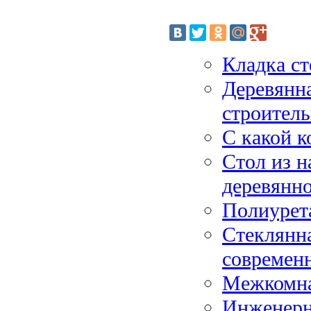
Кладка ст
Деревянна
строитель
С какой к
Стол из н
деревянн
Полиурета
Стеклянна
современ
Межкомна
Инженерн