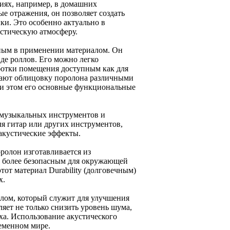
иях, например, в домашних
е отражения, он позволяет создать
и. Это особенно актуально в
устическую атмосферу.
бным в применении материалом. Он
иде роллов. Его можно легко
аботки помещения доступным как для
гают облицовку поролона различными
при этом его основные функциональные
е музыкальных инструментов и
ля гитар или других инструментов,
акустические эффекты.
ролон изготавливается из
о более безопасным для окружающей
тот материал Durability (долговечным)
х.
алом, который служит для улучшения
яет не только снизить уровень шума,
ыха. Использование акустического
еменном мире.