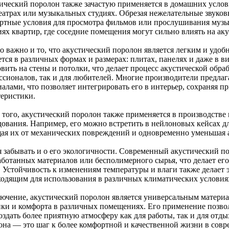
ический поролон также зачастую применяется в домашних услов
еатрах или музыкальных студиях. Обрезая нежелательные звуковы
ртные условия для просмотра фильмов или прослушивания музык
иях квартир, где соседние помещения могут сильно влиять на ак
о важно и то, что акустический поролон является легким и удо
тся в различных формах и размерах: плитах, панелях и даже в в
овить на стены и потолки, что делает процесс акустической обр
ссионалов, так и для любителей. Многие производители предла
иалами, что позволяет интегрировать его в интерьер, сохраняя 
теристики.
 того, акустический поролон также применяется в производств
дования. Например, его можно встретить в нейлоновых кейсах д
ая их от механических повреждений и одновременно уменьшая 
я забывать и о его экологичности. Современный акустический по
аботанных материалов или бесполимерного сырья, что делает ег
 Устойчивость к изменениям температуры и влаги также делает э
ходящим для использования в различных климатических условия
лючение, акустический поролон является универсальным матери
ики и комфорта в различных помещениях. Его применение позвол
оздать более приятную атмосферу как для работы, так и для отд
она — это шаг к более комфортной и качественной жизни в совр