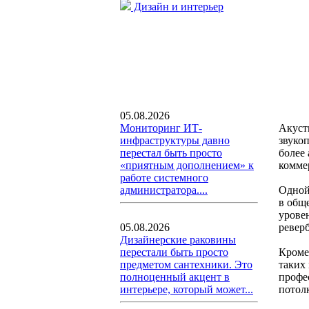
Дизайн и интерьер
05.08.2026
Акуст
Мониторинг ИТ-
звуко
инфраструктуры давно
более
перестал быть просто
комме
«приятным дополнением» к
работе системного
Одной
администратора....
в общ
урове
ревер
05.08.2026
Дизайнерские раковины
Кроме
перестали быть просто
таких
предметом сантехники. Это
профе
полноценный акцент в
потол
интерьере, который может...