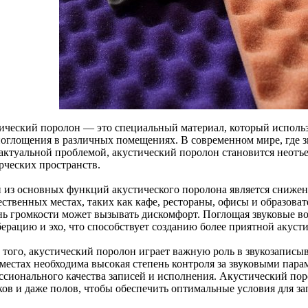
ический поролон — это специальный материал, который использ
поглощения в различных помещениях. В современном мире, где зв
 актуальной проблемой, акустический поролон становится неотъ
рческих пространств.
 из основных функций акустического поролона является снижен
ественных местах, таких как кафе, рестораны, офисы и образова
нь громкости может вызывать дискомфорт. Поглощая звуковые в
берацию и эхо, что способствует созданию более приятной акуст
 того, акустический поролон играет важную роль в звукозаписы
 местах необходима высокая степень контроля за звуковыми пара
ссионального качества записей и исполнения. Акустический поро
ков и даже полов, чтобы обеспечить оптимальные условия для за