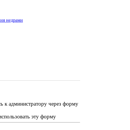
ния недрами
сь к администратору через форму
 использовать эту форму