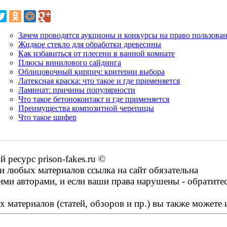
Зачем проводятся аукционы и конкурсы на право пользова
Жидкое стекло для обработки древесины
Как избавиться от плесени в ванной комнате
Плюсы винилового сайдинга
Облицовочный кирпич: критерии выбора
Латексная краска: что такое и где применяется
Ламинат: причины популярности
Что такое бетоноконтакт и где применяется
Преимущества композитной черепицы
Что такое шифер
ресурс prison-fakes.ru ©
 любых материалов ссылка на сайт обязательна
ими авторами, и если ваши права нарушены - обратите
 материалов (статей, обзоров и пр.) вы также можете