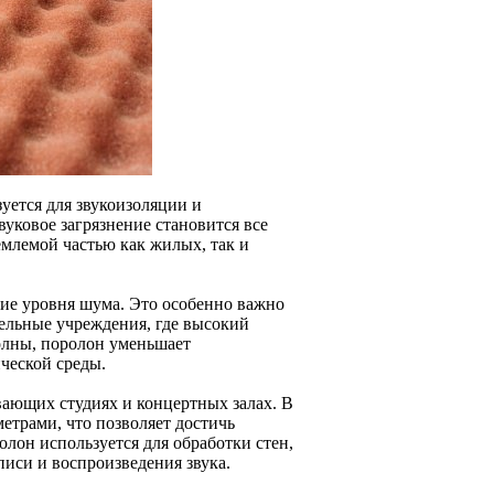
уется для звукоизоляции и
уковое загрязнение становится все
емлемой частью как жилых, так и
ие уровня шума. Это особенно важно
тельные учреждения, где высокий
олны, поролон уменьшает
ической среды.
вающих студиях и концертных залах. В
метрами, что позволяет достичь
лон используется для обработки стен,
писи и воспроизведения звука.