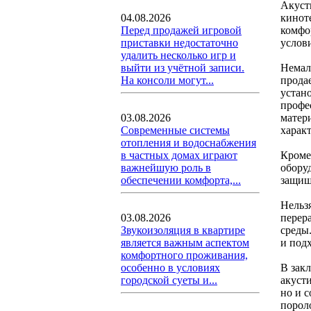
Акуст
кинот
04.08.2026
комфо
Перед продажей игровой
услов
приставки недостаточно
удалить несколько игр и
Немал
выйти из учётной записи.
продае
На консоли могут...
устан
профе
матер
03.08.2026
харак
Современные системы
отопления и водоснабжения
Кроме
в частных домах играют
обору
важнейшую роль в
защищ
обеспечении комфорта,...
Нельз
перер
03.08.2026
среды.
Звукоизоляция в квартире
и под
является важным аспектом
комфортного проживания,
В зак
особенно в условиях
акуст
городской суеты и...
но и с
порол