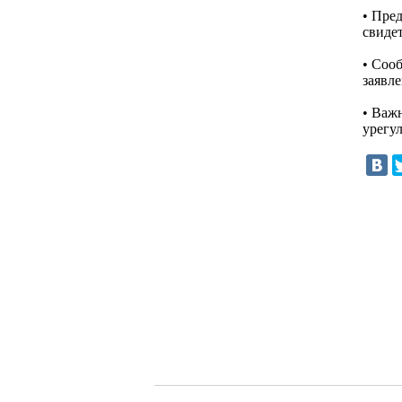
• Пре
свиде
• Соо
заявле
• Важ
урегу