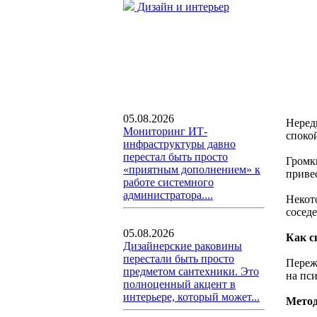
Дизайн и интерьер
05.08.2026
Неред
Мониторинг ИТ-
споко
инфраструктуры давно
перестал быть просто
Громк
«приятным дополнением» к
приве
работе системного
администратора....
Некот
соседе
05.08.2026
Как с
Дизайнерские раковины
перестали быть просто
Переж
предметом сантехники. Это
на пси
полноценный акцент в
интерьере, который может...
Метод