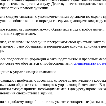
охранительным органам и суду. Действующее законодательство п
чению таких правонарушений.
чала следует связаться с уполномоченными органами по охране 
рушение общественного порядка соседями, сдающими квартиру п
 повторных нарушениях можно обратиться в суд с требованием 
йствия к нарушителям.
лучае, если шумные соседи не прекращают свои действия, жите
тв имеют право обращаться в юридические консультационные це
и.
олее подробной информации о законодательстве и правовых мер
ями советуем обратиться к профессионалам и
специалистам по н
ение к управляющей компании
возникают проблемы с соседями, которые сдают жилье на корот
ок, важно обратиться за помощью к управляющей компании. В д
алисты смогут принять необходимые меры для урегулирования 
ановления спокойствия в здании.
шите проблему подробно и четко, укажите конкретные факты на