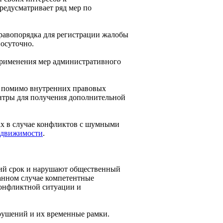
редусматривает ряд мер по
правопорядка для регистрации жалобы
осуточно.
применения мер административного
ли помимо внутренних правовых
нтры для получения дополнительной
ах в случае конфликтов с шумными
едвижимости
.
кий срок и нарушают общественный
анном случае компетентные
конфликтной ситуации и
рушений и их временные рамки.