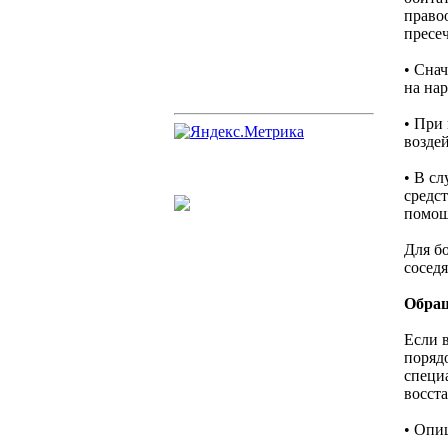
право
пресе
• Сна
на на
• При
возде
• В с
средс
помощ
Для б
сосед
Обращ
Если 
поряд
специ
восст
• Опи