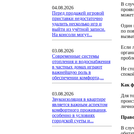
В слу
04.08.2026
прояв
Перед продажей игровой
может
приставки недостаточно
удалить несколько игр и
Один и
выйти из учётной записи.
по по
На консоли могут...
вызва
Если 
03.08.2026
орган
Современные системы
пробл
отопления и водоснабжения
в частных домах играют
Не ст
важнейшую роль в
споко
обеспечении комфорта,...
Как ф
03.08.2026
Для т
Звукоизоляция в квартире
проис
является важным аспектом
лично
комфортного проживания,
особенно в условиях
Право
городской суеты и...
В слу
обита