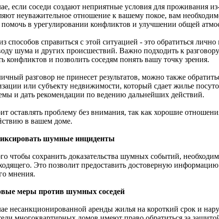
чае, если соседи создают неприятные условия для проживания из
ляют неуважительное отношение к вашему покое, вам необходим
 помочь в урегулировании конфликтов и улучшении общей атмо
з способов справиться с этой ситуацией - это обратиться лично
воду шума и других происшествий. Важно подходить к разговор
ть конфликтов и позволить соседям понять вашу точку зрения.
личный разговор не принесет результатов, можно также обратит
изации или субъекту недвижимости, который сдает жилье посут
емы и дать рекомендации по ведению дальнейших действий.
оит оставлять проблему без внимания, так как хорошие отношени
йствию в вашем доме.
иксировать шумные инциденты
ого чтобы сохранить доказательства шумных событий, необходи
ходящего. Это позволит предоставить достоверную информацию 
го мнения.
вые меры против шумных соседей
чае несанкционированной аренды жилья на короткий срок и на
тели многоквартирных домов имеют право обратиться за защитой