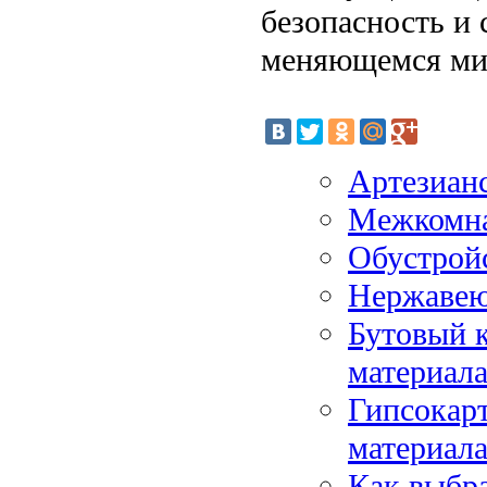
безопасность и 
меняющемся мир
Артезианс
Межкомна
Обустрой
Нержавею
Бутовый 
материал
Гипсокар
материал
Как выбра