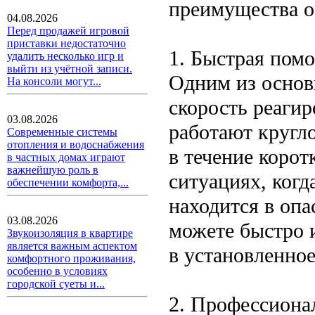
преимущества о
04.08.2026
Перед продажей игровой
приставки недостаточно
1. Быстрая пом
удалить несколько игр и
выйти из учётной записи.
Одним из основ
На консоли могут...
скорость реаги
03.08.2026
работают кругл
Современные системы
отопления и водоснабжения
в течение корот
в частных домах играют
важнейшую роль в
ситуациях, ког
обеспечении комфорта,...
находится в оп
03.08.2026
можете быстро 
Звукоизоляция в квартире
является важным аспектом
в установленное
комфортного проживания,
особенно в условиях
городской суеты и...
2. Профессиона