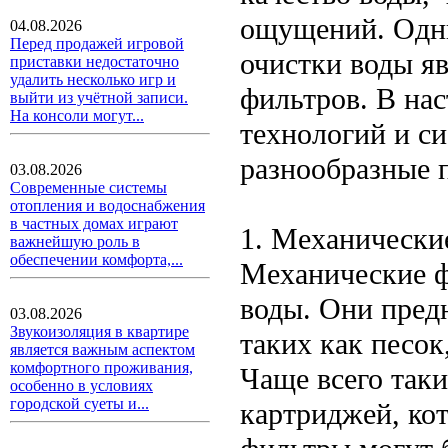
ощущений. Одни
04.08.2026
Перед продажей игровой
очистки воды я
приставки недостаточно
удалить несколько игр и
фильтров. В на
выйти из учётной записи.
На консоли могут...
технологий и си
разнообразные 
03.08.2026
Современные системы
отопления и водоснабжения
в частных домах играют
1. Механически
важнейшую роль в
обеспечении комфорта,...
Механические ф
воды. Они пред
03.08.2026
Звукоизоляция в квартире
таких как песок
является важным аспектом
комфортного проживания,
Чаще всего таки
особенно в условиях
городской суеты и...
картриджей, ко