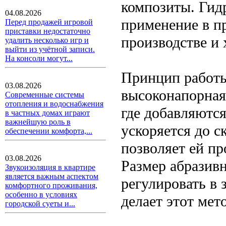
композиты. Гид
04.08.2026
применение в п
Перед продажей игровой
приставки недостаточно
производстве и
удалить несколько игр и
выйти из учётной записи.
На консоли могут...
Принцип работы
03.08.2026
высоконапорная 
Современные системы
отопления и водоснабжения
где добавляютс
в частных домах играют
важнейшую роль в
ускоряется до с
обеспечении комфорта,...
позволяет ей п
03.08.2026
Размер абразив
Звукоизоляция в квартире
является важным аспектом
регулировать в 
комфортного проживания,
особенно в условиях
делает этот мет
городской суеты и...