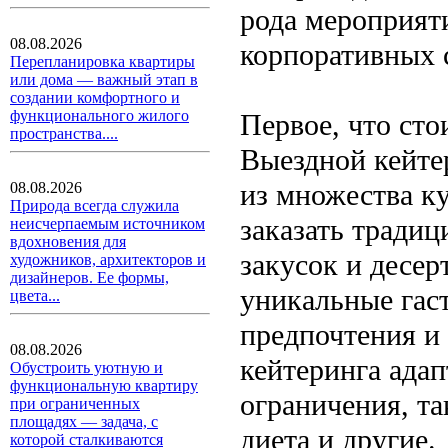
рода мероприят
08.08.2026
корпоративных 
Перепланировка квартиры
или дома — важный этап в
создании комфортного и
функционального жилого
Первое, что сто
пространства....
Выездной кейте
из множества к
08.08.2026
Природа всегда служила
заказать тради
неисчерпаемым источником
вдохновения для
закусок и десер
художников, архитекторов и
дизайнеров. Ее формы,
уникальные гас
цвета...
предпочтения и 
08.08.2026
кейтеринга ада
Обустроить уютную и
функциональную квартиру
ограничения, та
при ограниченных
площадях — задача, с
диета и другие.
которой сталкиваются