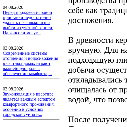
производства п
04.08.2026
себе как традиц
Перед продажей игровой
приставки недостаточно
достижения.
удалить несколько игр и
выйти из учётной записи.
На консоли могут...
В древности ке
вручную. Для н
03.08.2026
Современные системы
подходящую гли
отопления и водоснабжения
в частных домах играют
добыча осуществ
важнейшую роль в
обеспечении комфорта,...
откладывались 
очищалась от пр
03.08.2026
Звукоизоляция в квартире
водой, что поз
является важным аспектом
комфортного проживания,
особенно в условиях
городской суеты и...
После получени