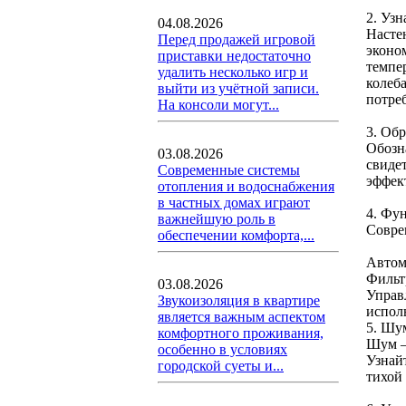
2. Узн
04.08.2026
Насте
Перед продажей игровой
эконо
приставки недостаточно
темпе
удалить несколько игр и
колеб
выйти из учётной записи.
потре
На консоли могут...
3. Об
Обозн
03.08.2026
свидет
Современные системы
эффек
отопления и водоснабжения
в частных домах играют
4. Фу
важнейшую роль в
Совре
обеспечении комфорта,...
Автом
Фильт
03.08.2026
Управ
Звукоизоляция в квартире
испол
является важным аспектом
5. Шу
комфортного проживания,
Шум —
особенно в условиях
Узнай
городской суеты и...
тихой