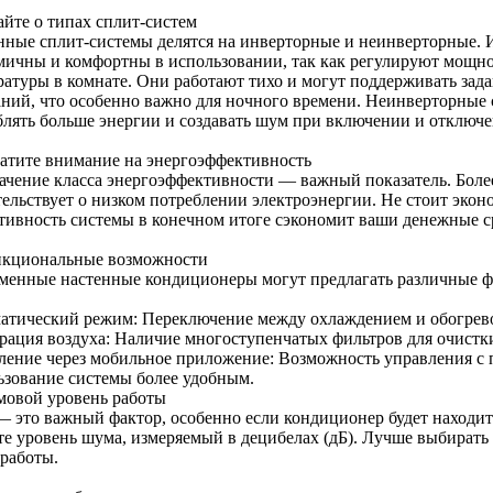
айте о типах сплит-систем
нные сплит-системы делятся на инверторные и неинверторные. 
мичны и комфортны в использовании, так как регулируют мощно
ратуры в комнате. Они работают тихо и могут поддерживать зад
аний, что особенно важно для ночного времени. Неинверторные с
блять больше энергии и создавать шум при включении и отключе
ратите внимание на энергоэффективность
ачение класса энергоэффективности — важный показатель. Более
ельствует о низком потреблении электроэнергии. Не стоит эконо
тивность системы в конечном итоге сэкономит ваши денежные ср
нкциональные возможности
менные настенные кондиционеры могут предлагать различные фу
атический режим: Переключение между охлаждением и обогрево
рация воздуха: Наличие многоступенчатых фильтров для очистки
ление через мобильное приложение: Возможность управления с
ьзование системы более удобным.
мовой уровень работы
 это важный фактор, особенно если кондиционер будет находитьс
те уровень шума, измеряемый в децибелах (дБ). Лучше выбирать 
 работы.