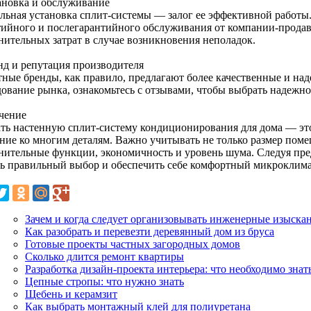
тановка и обслуживание
льная установка сплит-системы — залог ее эффективной работы
тийного и послегарантийного обслуживания от компании-продав
нительных затрат в случае возникновения неполадок.
енд и репутация производителя
тные бренды, как правило, предлагают более качественные и на
дование рынка, ознакомьтесь с отзывами, чтобы выбрать надежно
чение
ть настенную сплит-систему кондиционирования для дома — эт
ние ко многим деталям. Важно учитывать не только размер поме
нительные функции, экономичность и уровень шума. Следуя пре
ть правильный выбор и обеспечить себе комфортный микроклима
Зачем и когда следует организовывать инженерные изыска
Как разобрать и перевезти деревянный дом из бруса
Готовые проекты частных загородных домов
Сколько длится ремонт квартиры
Разработка дизайн-проекта интерьера: что необходимо знат
Цепные стропы: что нужно знать
Щебень и керамзит
Как выбрать монтажный клей для полиуретана