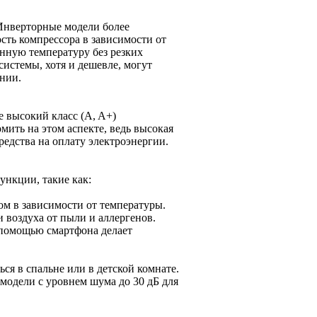
Инверторные модели более
сть компрессора в зависимости от
анную температуру без резких
истемы, хотя и дешевле, могут
нии.
 высокий класс (A, A+)
мить на этом аспекте, ведь высокая
едства на оплату электроэнергии.
нкции, такие как:
м в зависимости от температуры.
 воздуха от пыли и аллергенов.
 помощью смартфона делает
я в спальне или в детской комнате.
модели с уровнем шума до 30 дБ для