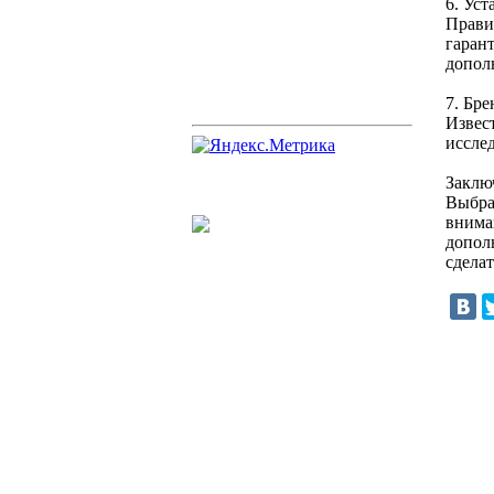
6. Ус
Прави
гаран
допол
7. Бр
Извес
иссле
Заклю
Выбра
внима
допол
сдела