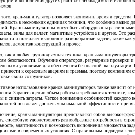
рукций и выполнения других работ без необходимости использ
измов.
 того, кран-манипулятор позволяет экономить время и средства.
одимость в нескольких единицах техники, что особенно важно д
ний. Краны-манипуляторы могут быть оборудованы различными 
ахваты, вилы для паллет, магнитные устройства и другие. Это р
жности и позволяет выполнять разнообразные задачи, такие как 
иалов, демонтаж конструкций и прочее.
о, как и любая грузоподъемная техника, краны-манипуляторы т
сам безопасности. Обучение операторов, регулярные проверки и
тельными условиями для обеспечения безопасной эксплуатации.
 привести к серьезным авариям и травмам, поэтому компаниям с
товке своих сотрудников.
тивное использование кранов-манипуляторов также зависит от 
ления. Заранее оценив объем работы и требования к технике, к
сы и снизить затраты. Четкое понимание особенностей каждого к
жностей позволяет достичь максимальной эффективности при в
лючение, краны-манипуляторы представляют собой высокоэффе
ку, способную удовлетворить разнообразные потребности в строи
ьность, адаптивность и возможность выполнения множества зад
никами в современных условиях. С правильным подходом к экс