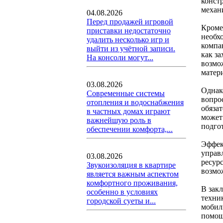
конст
механ
04.08.2026
Перед продажей игровой
Кроме
приставки недостаточно
необх
удалить несколько игр и
компа
выйти из учётной записи.
как з
На консоли могут...
возмо
матер
03.08.2026
Однак
Современные системы
вопро
отопления и водоснабжения
обяза
в частных домах играют
может
важнейшую роль в
подго
обеспечении комфорта,...
Эффек
управ
03.08.2026
ресур
Звукоизоляция в квартире
возмо
является важным аспектом
комфортного проживания,
В зак
особенно в условиях
техни
городской суеты и...
мобил
помощ