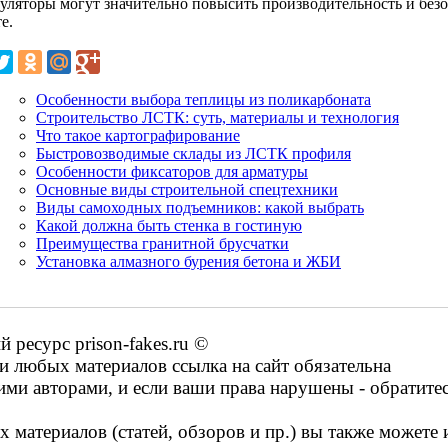
уляторы могут значительно повысить производительность и без
е.
Особенности выбора теплицы из поликарбоната
Строительство ЛСТК: суть, материалы и технология
Что такое картографирование
Быстровозводимые склады из ЛСТК профиля
Особенности фиксаторов для арматуры
Основные виды строительной спецтехники
Виды самоходных подъемников: какой выбрать
Какой должна быть стенка в гостиную
Преимущества гранитной брусчатки
Установка алмазного бурения бетона и ЖБИ
ресурс prison-fakes.ru ©
 любых материалов ссылка на сайт обязательна
ими авторами, и если ваши права нарушены - обратите
 материалов (статей, обзоров и пр.) вы также можете