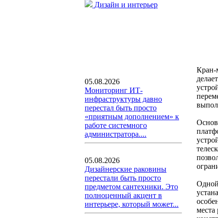
Дизайн и интерьер
Кран-
делае
05.08.2026
устро
Мониторинг ИТ-
перем
инфраструктуры давно
выпол
перестал быть просто
«приятным дополнением» к
Основ
работе системного
платф
администратора....
устро
телес
позвол
05.08.2026
огран
Дизайнерские раковины
перестали быть просто
Одной
предметом сантехники. Это
устан
полноценный акцент в
особе
интерьере, который может...
места