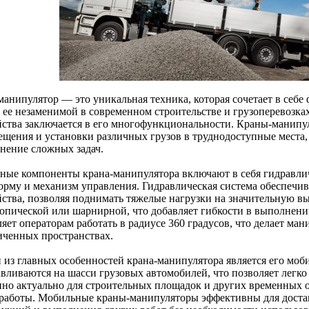
манипулятор — это уникальная техника, которая сочетает в себе
т ее незаменимой в современном строительстве и грузоперевозка
йства заключается в его многофункциональности. Краны-манипу
ещения и установки различных грузов в труднодоступные места,
нение сложных задач.
ные компоненты крана-манипулятора включают в себя гидравлич
орму и механизм управления. Гидравлическая система обеспечи
йства, позволяя поднимать тяжелые нагрузки на значительную вы
копической или шарнирной, что добавляет гибкости в выполнени
яет операторам работать в радиусе 360 градусов, что делает ма
иченных пространствах.
 из главных особенностей крана-манипулятора является его моб
авливаются на шасси грузовых автомобилей, что позволяет легко
нно актуально для строительных площадок и других временных об
 работы. Мобильные краны-манипуляторы эффективны для доста