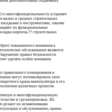
ования дополнительных подъемных
 Его многофункциональность устраняет
ля малых и средних строительных
насадками и инструментами, такими
асширяет их функциональные
укладка кирпича,?? строительных
ребуют повышенного внимания к
 техническое обслуживание являются
 Нарушение правил безопасности
тоит уделять особое внимание
их правильного планирования и
омпании могут оптимизировать свои
онкретного крана-манипулятора и его
ыполнении различных проектов.
ктивную и многофункциональную
тельстве и грузоперевозках. Их
ач делают их незаменимыми
плуатации и обслуживанию, краны-