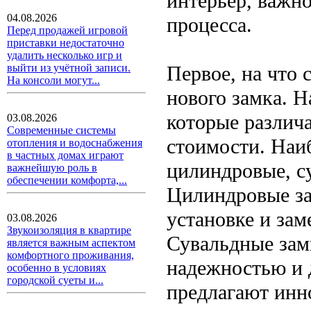
интерьер, важн
04.08.2026
процесса.
Перед продажей игровой
приставки недостаточно
удалить несколько игр и
Первое, на что 
выйти из учётной записи.
На консоли могут...
нового замка. 
которые различ
03.08.2026
Современные системы
стоимости. Наи
отопления и водоснабжения
в частных домах играют
цилиндровые, с
важнейшую роль в
обеспечении комфорта,...
Цилиндровые за
установке и зам
03.08.2026
Звукоизоляция в квартире
Сувальдные замк
является важным аспектом
комфортного проживания,
надежностью и 
особенно в условиях
городской суеты и...
предлагают инн