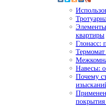
Использо
Тротуарн
Элементы
квартиры
Глонасс: 
Термомат 
Межкомна
Навесы: о
Почему с
изыскани
Применени
покрытия