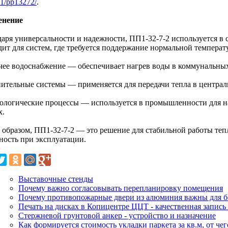
1/pp13272/
.
енение
даря универсальности и надежности, ПП1-32-7-2 используется в
дит для систем, где требуется поддержание нормальной температ
ячее водоснабжение — обеспечивает нагрев воды в коммунальны
пительные системы — применяется для передачи тепла в центра
нологические процессы — используется в промышленности для н
х.
 образом, ПП1-32-7-2 — это решение для стабильной работы те
ность при эксплуатации.
Выставочные стенды
Почему важно согласовывать перепланировку помещения
Почему противопожарные двери из алюминия важны для б
Печать на дисках в Копицентре ЦЦТ - качественная запи
Стержневой грунтовой анкер - устройство и назначение
Как формируется стоимость укладки паркета за кв.м, от чег