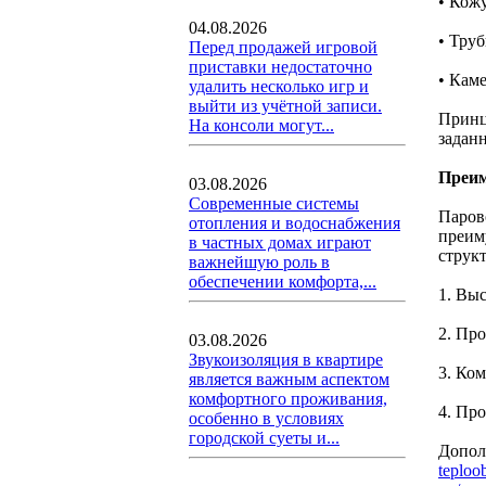
• Кож
04.08.2026
• Тру
Перед продажей игровой
приставки недостаточно
• Кам
удалить несколько игр и
выйти из учётной записи.
Принц
На консоли могут...
задан
Преим
03.08.2026
Современные системы
Паров
отопления и водоснабжения
преим
в частных домах играют
структ
важнейшую роль в
обеспечении комфорта,...
1. Вы
2. Пр
03.08.2026
Звукоизоляция в квартире
3. Ко
является важным аспектом
комфортного проживания,
4. Пр
особенно в условиях
городской суеты и...
Допол
teploo