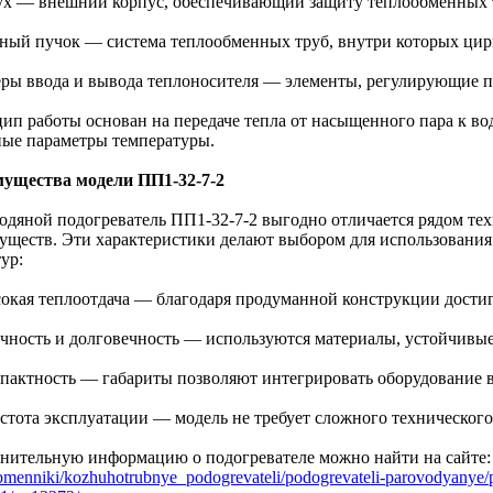
ух — внешний корпус, обеспечивающий защиту теплообменных 
бный пучок — система теплообменных труб, внутри которых цир
еры ввода и вывода теплоносителя — элементы, регулирующие по
ип работы основан на передаче тепла от насыщенного пара к вод
ные параметры температуры.
ущества модели ПП1-32-7-2
одяной подогреватель ПП1-32-7-2 выгодно отличается рядом те
уществ. Эти характеристики делают выбором для использовани
ур:
сокая теплоотдача — благодаря продуманной конструкции дости
очность и долговечность — используются материалы, устойчивые
мпактность — габариты позволяют интегрировать оборудование в
остота эксплуатации — модель не требует сложного техническог
нительную информацию о подогревателе можно найти на сайте
bmenniki/kozhuhotrubnye_podogrevateli/podogrevateli-parovodyanye/