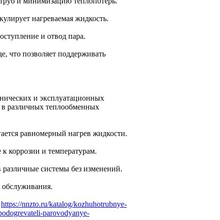
труб и минимизацию теплопотерь.
кулирует нагреваемая жидкость.
ступление и отвод пара.
е, что позволяет поддерживать
хнических и эксплуатационных
я в различных теплообменных
гается равномерный нагрев жидкости.
 к коррозии и температурам.
 различные системы без изменений.
о обслуживания.
:
https://nnzto.ru/katalog/kozhuhotrubnye-
podogrevateli-parovodyanye-