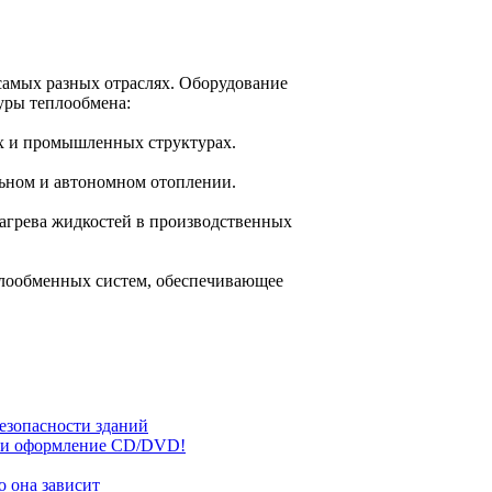
 самых разных отраслях. Оборудование
уры теплообмена:
х и промышленных структурах.
льном и автономном отоплении.
агрева жидкостей в производственных
плообменных систем, обеспечивающее
езопасности зданий
сь и оформление CD/DVD!
о она зависит