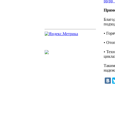
pp/pp_
Прим
Благо
подхо
• Гор
• Ото
• Тех
цикла
Таким
надеж