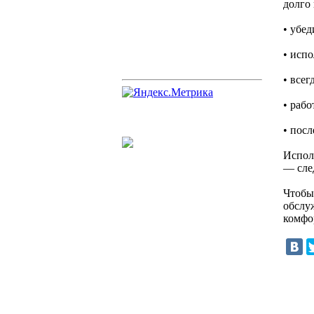
долго
• убед
• исп
• всег
• раб
• пос
Испол
— сле
Чтобы
обслу
комфо