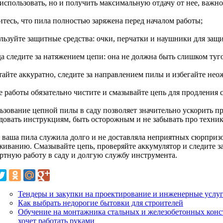
 использовать, но и получить максимальную отдачу от нее, важн
итесь, что пила полностью заряжена перед началом работы;
ользуйте защитные средства: очки, перчатки и наушники для защ
да следите за натяжением цепи: она не должна быть слишком туг
отайте аккуратно, следите за направлением пилы и избегайте н
ле работы обязательно чистите и смазывайте цепь для продления
ьзование цепной пилы в саду позволяет значительно ускорить пр
довать инструкциям, быть осторожным и не забывать про техник
 ваша пила служила долго и не доставляла неприятных сюрпризо
живанию. Смазывайте цепь, проверяйте аккумулятор и следите з
ртную работу в саду и долгую службу инструмента.
Тендеры и закупки на проектирование и инженерные услуги
Как выбрать недорогие бытовки для строителей
Обучение на монтажника стальных и железобетонных конст
хочет работать руками