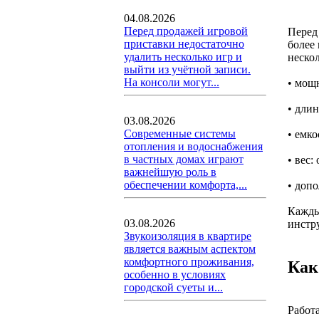
04.08.2026
Перед продажей игровой
Перед
приставки недостаточно
более
удалить несколько игр и
нескол
выйти из учётной записи.
На консоли могут...
• мощ
• длин
03.08.2026
Современные системы
• емко
отопления и водоснабжения
в частных домах играют
• вес
важнейшую роль в
обеспечении комфорта,...
• доп
Кажды
03.08.2026
инстру
Звукоизоляция в квартире
является важным аспектом
комфортного проживания,
Как
особенно в условиях
городской суеты и...
Работ