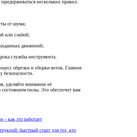
о придерживаться нескольких правил.
иты от шума;
ой или слабой;
еожиданных движений;
 срока службы инструмента.
оцесс обрезки и уборки веток. Главное
у безопасности.
в, уделяйте внимание её
а состоянием пилы. Это обеспечит вам
 – как это работает
рукций: быстрый старт для тех, кто