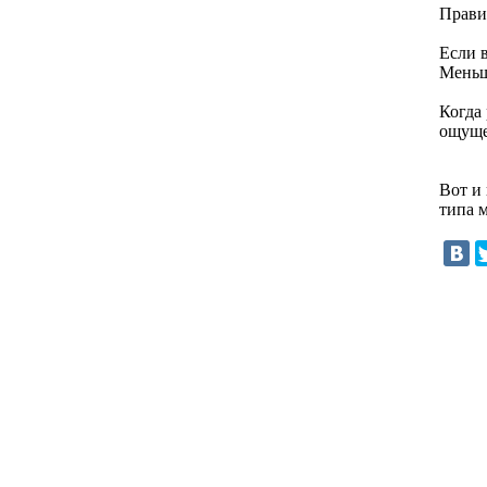
Правил
Если 
Меньш
Когда
ощущен
Вот и 
типа 