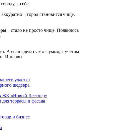
городу, к себе.
 аккуратно – город становится чище.
ры – стало не просто чище. Появилось
.
т. А если сделать это с умом, с учётом
и. И нервы.
вашего участка
арного шедевра
 в ЖК «Новый Лесснер»
 для террасы и фасада
товар и бизнес
ю