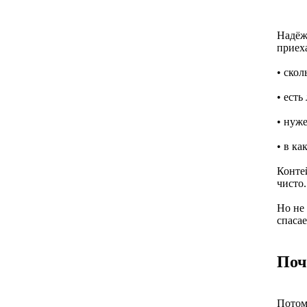
Надёж
приеха
• скол
• есть
• нуж
• в ка
Контей
чисто.
Но не 
спасае
Поч
Потому