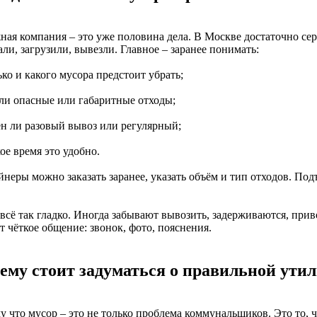
ная компания – это уже половина дела. В Москве достаточно сер
ли, загрузили, вывезли. Главное – заранее понимать:
ько и какого мусора предстоит убрать;
 ли опасные или габаритные отходы;
ен ли разовый вывоз или регулярный;
кое время это удобно.
неры можно заказать заранее, указать объём и тип отходов. Подъ
всё так гладко. Иногда забывают вывозить, задерживаются, приво
т чёткое общение: звонок, фото, пояснения.
ему стоит задуматься о правильной ути
 что мусор – это не только проблема коммунальщиков. Это то, ч