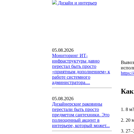
Дизайн и интерьер
05.08.2026
Мониторинг ИТ-
инфраструктуры давно
Вывоз 
перестал быть просто
исполь
«приятным дополнением» к
https:/
работе системного
администратора....
Как
05.08.2026
Дизайнерские раковины
1. 8 м
перестали быть просто
предметом сантехники. Это
2. 20 
полноценный акцент в
интерьере, который может...
3. 27