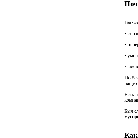
Поч
Вывоз 
• сниз
• пере
• уме
• эко
Но без
чаще 
Есть 
компа
Был сл
мусоро
Как