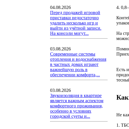
4. 0,8
04.08.2026
Перед продажей игровой
Контей
приставки недостаточно
упако
удалить несколько игр и
выйти из учётной записи.
На стр
На консоли могут...
можно 
Помню
03.08.2026
Приеха
Современные системы
отопления и водоснабжения
в частных домах играют
Есть 
важнейшую роль в
придом
обеспечении комфорта,...
тесный
03.08.2026
Звукоизоляция в квартире
Как
является важным аспектом
комфортного проживания,
особенно в условиях
Не ка
городской суеты и...
1. ТБО