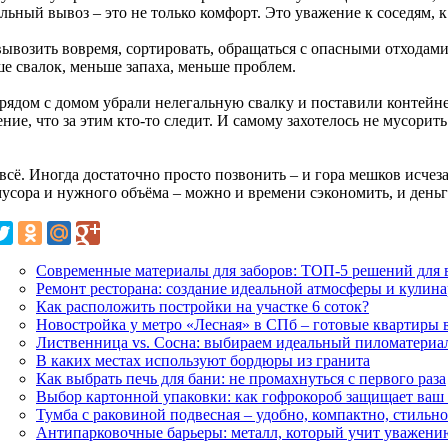
ьный вывоз – это не только комфорт. Это уважение к соседям, к 
вывозить вовремя, сортировать, обращаться с опасными отходами
е свалок, меньше запаха, меньше проблем.
 рядом с домом убрали нелегальную свалку и поставили контейне
ие, что за этим кто-то следит. И самому захотелось не мусорить
всё. Иногда достаточно просто позвонить – и гора мешков исчезае
мусора и нужного объёма – можно и времени сэкономить, и деньг
Современные материалы для заборов: ТОП-5 решений для 
Ремонт ресторана: создание идеальной атмосферы и кулин
Как расположить постройки на участке 6 соток?
Новостройка у метро «Лесная» в СПб – готовые квартиры
Лиственница vs. Сосна: выбираем идеальный пиломатериал
В каких местах используют бордюры из гранита
Как выбрать печь для бани: не промахнуться с первого раза
Выбор картонной упаковки: как гофрокороб защищает ваш 
Тумба с раковиной подвесная – удобно, компактно, стильно
Антипарковочные барьеры: металл, который учит уважени