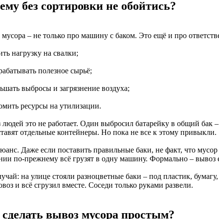
ему без сортировки не обойтись?
мусора – не только про машину с баком. Это ещё и про ответств
ить нагрузку на свалки;
рабатывать полезное сырьё;
ньшать выбросы и загрязнение воздуха;
номить ресурсы на утилизации.
 людей это не работает. Один выбросил батарейку в общий бак –
ставят отдельные контейнеры. Но пока не все к этому привыкли.
нюанс. Даже если поставить правильные баки, не факт, что мусо
нии по-прежнему всё грузят в одну машину. Формально – вывоз е
учай: на улице стояли разноцветные баки – под пластик, бумагу
воз и всё сгрузил вместе. Соседи только руками развели.
 сделать вывоз мусора простым?