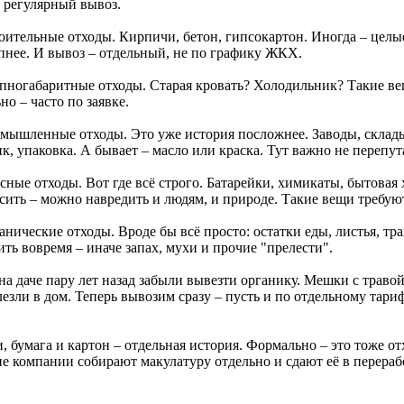
, регулярный вывоз.
роительные отходы. Кирпичи, бетон, гипсокартон. Иногда – целы
пнее. И вывоз – отдельный, не по графику ЖКХ.
упногабаритные отходы. Старая кровать? Холодильник? Такие вещ
но – часто по заявке.
омышленные отходы. Это уже история посложнее. Заводы, склады
к, упаковка. А бывает – масло или краска. Тут важно не перепу
асные отходы. Вот где всё строго. Батарейки, химикаты, бытова
сить – можно навредить и людям, и природе. Такие вещи требую
анические отходы. Вроде бы всё просто: остатки еды, листья, тр
ть вовремя – иначе запах, мухи и прочие "прелести".
на даче пару лет назад забыли вывезти органику. Мешки с траво
езли в дом. Теперь вывозим сразу – пусть и по отдельному тариф
, бумага и картон – отдельная история. Формально – это тоже о
е компании собирают макулатуру отдельно и сдают её в перераб