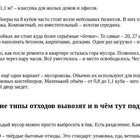
–1,1 м? – классика для жилых домов и офисов.
неры на 8 кубов часто стоят возле небольших бизнесов. В них п
вка. Компактный, но вместительный – золотая середина.
ойках же стоят куда более серьёзные «бочки». Те самые – 20, 27
наполнять бетоном, кирпичами, досками. Один раз загрузил – и 
, как после ремонта в квартире осталась гора мусора. Позвонил,
л через пару часов. Всё уместилось – и место освободилось. Чест
и ещё один вариант – мусоровозы. Обычно их используют для пов
овых контейнеров. Маленький объём – от 0,8 до 1,1 куба – зато
 двор заедет.
ие типы отходов вывозят и в чём тут под
ждый мусор можно просто выбросить в бак. Есть разделение. Каж
 – твёрдые бытовые отходы. Это стандарт: упаковка, еда, ветош