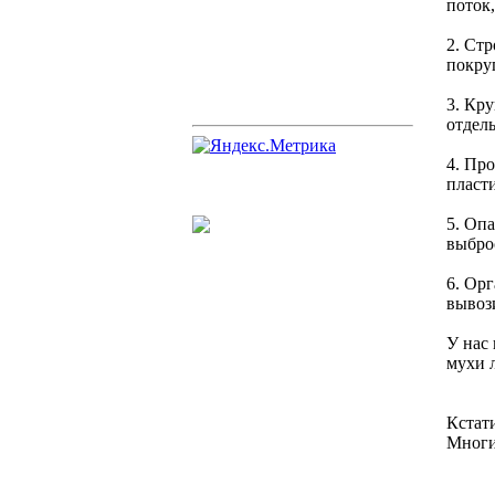
поток
2. Ст
покру
3. Кр
отдель
4. Пр
пласти
5. Оп
выбро
6. Орг
вывози
У нас 
мухи л
Кстати
Многи