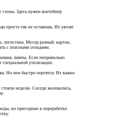
е стены. Здесь нужен контейнер
и просто так не оставишь. Их увозят
, логистика. Мусор разный: картон,
тать с опасными отходами.
я химия, лампы. Если неправильно
т специальной утилизации.
ава. Но они быстро портятся. Их важно
й стояли неделю. Соседи жаловались,
у.
тходы, но пригодные к переработке.
отку.