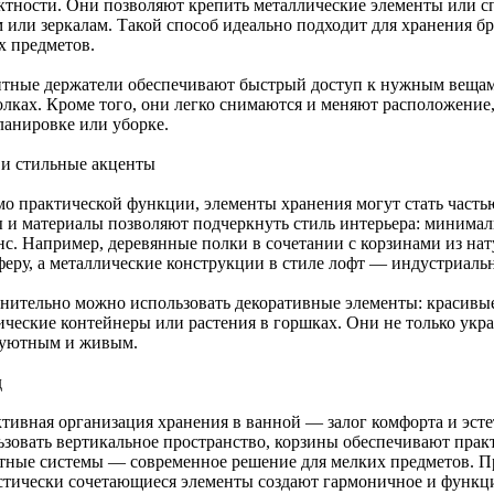
ктности. Они позволяют крепить металлические элементы или 
м или зеркалам. Такой способ идеально подходит для хранения б
х предметов.
тные держатели обеспечивают быстрый доступ к нужным вещам 
олках. Кроме того, они легко снимаются и меняют расположение,
ланировке или уборке.
 и стильные акценты
о практической функции, элементы хранения могут стать часть
 и материалы позволяют подчеркнуть стиль интерьера: минимал
нс. Например, деревянные полки в сочетании с корзинами из на
феру, а металлические конструкции в стиле лофт — индустриаль
нительно можно использовать декоративные элементы: красивые
ические контейнеры или растения в горшках. Они не только укра
 уютным и живым.
д
тивная организация хранения в ванной — залог комфорта и эст
ьзовать вертикальное пространство, корзины обеспечивают прак
тные системы — современное решение для мелких предметов. П
стически сочетающиеся элементы создают гармоничное и функци