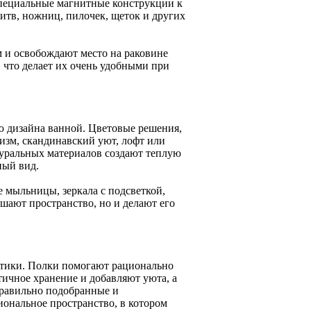
специальные магнитные конструкции к
ритв, ножниц, пилочек, щеток и других
и освобождают место на раковине
 что делает их очень удобными при
ю дизайна ванной. Цветовые решения,
изм, скандинавский уют, лофт или
туральных материалов создают теплую
ный вид.
 мыльницы, зеркала с подсветкой,
шают пространство, но и делают его
етики. Полки помогают рационально
тичное хранение и добавляют уюта, а
равильно подобранные и
ональное пространство, в котором