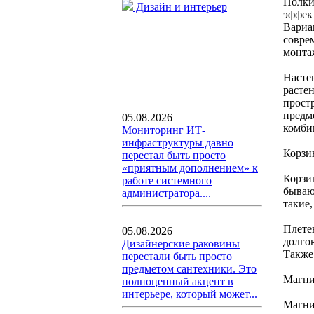
Полки
Дизайн и интерьер
эффек
Вариа
совре
монта
Насте
расте
прост
предм
05.08.2026
комби
Мониторинг ИТ-
инфраструктуры давно
Корзи
перестал быть просто
«приятным дополнением» к
Корзи
работе системного
бываю
администратора....
такие,
Плете
05.08.2026
долго
Дизайнерские раковины
Также
перестали быть просто
предметом сантехники. Это
Магни
полноценный акцент в
интерьере, который может...
Магни