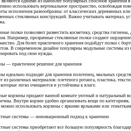
 являются одними из наиболее популярных способов хранения в
тивно использовать вертикальное пространство, освобождая пов
нты исполнения разнообразны: от классических деревянных или
менных стеклянных конструкций. Важно учитывать материал, уст
жа.
нные полки позволяют разместить косметику, средства гигиены,
ния. Например, прозрачные стеклянные полки создают ощущение
ранство. Для более практичного хранения подойдут полки с бо
етов. В современном дизайне популярны модульные системы из 
нировать под свои нужды.
ны — практичное решение для хранения
ны идеально подходят для хранения полотенец, мыльных средст
т из различных материалов: плетеного ротанга, пластика, текст
 которые легко очищаются и устойчивы к влаге.
ные корзины придают ванной комнате уютный и натуральный ви
вечны. Внутри корзин удобно организовать вещи по категориям, 
 можно использовать корзины с яркими ярлыками или этикеткам
тные системы — инновационный подход к хранению
тные системы приобретают все большую популярность благодар