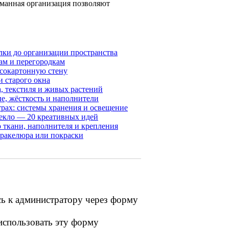
уманная организация позволяют
лки до организации пространства
ам и перегородкам
псокартонную стену
и старого окна
а, текстиля и живых растений
е, жёсткость и наполнители
рах: системы хранения и освещение
текло — 20 креативных идей
 ткани, наполнителя и крепления
кракелюра или покраски
сь к администратору через форму
 использовать эту форму