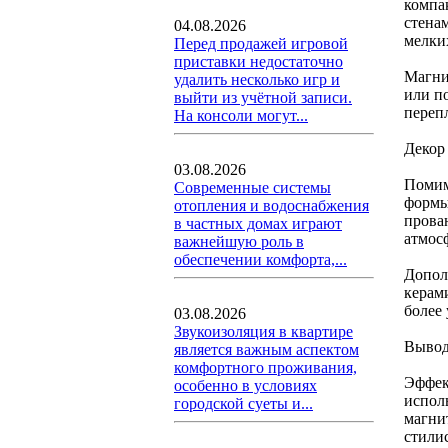
компа
стена
04.08.2026
мелки
Перед продажей игровой
приставки недостаточно
Магни
удалить несколько игр и
или п
выйти из учётной записи.
переп
На консоли могут...
Декор
03.08.2026
Помим
Современные системы
формы
отопления и водоснабжения
прова
в частных домах играют
атмос
важнейшую роль в
обеспечении комфорта,...
Допол
керам
более
03.08.2026
Звукоизоляция в квартире
Выво
является важным аспектом
комфортного проживания,
Эффек
особенно в условиях
испол
городской суеты и...
магни
стили