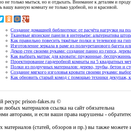
но не только мыться, но и отдыхать. Внимание к деталям и прод
ь вашу ванную комнату не только удобной, но и красивой.
Создание домашней библиотеки: от расчёта нагрузки на по
Тканевые японские панели в интерьере: альтернатива штор
Как правильно повесить тяжёлые полки и телевизор на ги
Изготовление зеркала в раме из полиуретанового багета ил
Декор стен своими руками: создание панно из гипса, дерев
Как выбрать матрас для кровати: пружинные, беспружинны
Проектирование гардеробной комнаты на 5 квадратных мет
Полки из подручных материалов: дерево, трубы, бетон и с
Создание мягкого изголовья кровати своими руками: выбор
Как обновить старый комод с помощью техники декупаж, 
ресурс prison-fakes.ru ©
 любых материалов ссылка на сайт обязательна
ими авторами, и если ваши права нарушены - обратите
 материалов (статей, обзоров и пр.) вы также можете