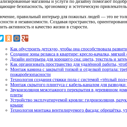
ализированные магазины и услуги по дизайну помогают подобр
щающие безопасность, эргономику и эстетическую привлекатель
лючение, правильный интерьер для пожилых людей — это не тольк
асности и независимости. Создавая пространство, ориентирован
ить активность и качество жизни в старости.
Как обустроить детскую, чтобы она способствовала развит
Создание зоны релакса в квартире: кресло-качалка, мягкий
Дизайн интерьера для хорошего сна: цвета, текстиль и зате
Как организовать пространство для удалённой работы, что
Монтаж камина с закрытой топкой и отделкой портала: тре
пожаробезопасности
Технология создания стяжки пола с системой «тёплый по
Монтаж скрытого плинтуса с кабель-каналом для разводки
Звукоизоляция межэтажного перекрытия в деревянном дом
плиты
Устройство эксплуатируемой кровли: гидроизоляция, разук
крыше
Технология монтажа вентилируемого фасада: обрешётка, у