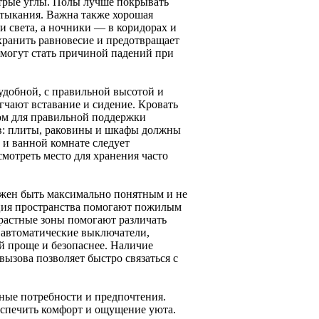
стрые углы. Полы лучше покрывать
отыкания. Важна также хорошая
и света, а ночники — в коридорах и
хранить равновесие и предотвращает
 могут стать причиной падений при
удобной, с правильной высотой и
гчают вставание и сидение. Кровать
ом для правильной поддержки
в: плиты, раковины и шкафы должны
е и ванной комнате следует
смотреть место для хранения часто
лжен быть максимально понятным и не
ция пространства помогают пожилым
трастные зоны помогают различать
 автоматические выключатели,
 проще и безопаснее. Наличие
ызова позволяет быстро связаться с
ные потребности и предпочтения.
еспечить комфорт и ощущение уюта.