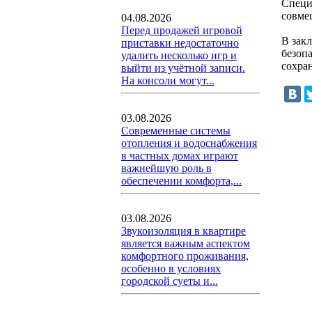
Специ
совме
04.08.2026
Перед продажей игровой
В зак
приставки недостаточно
безоп
удалить несколько игр и
сохран
выйти из учётной записи.
На консоли могут...
03.08.2026
Современные системы
отопления и водоснабжения
в частных домах играют
важнейшую роль в
обеспечении комфорта,...
03.08.2026
Звукоизоляция в квартире
является важным аспектом
комфортного проживания,
особенно в условиях
городской суеты и...