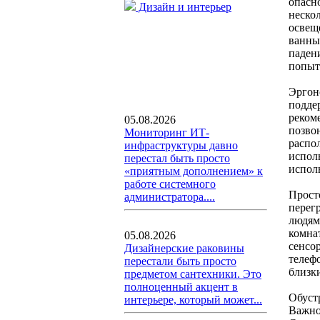
опасн
Дизайн и интерьер
неско
освещ
ванны
паден
попытк
Эргон
подде
реком
05.08.2026
позво
Мониторинг ИТ-
распол
инфраструктуры давно
исполь
перестал быть просто
испол
«приятным дополнением» к
работе системного
Прост
администратора....
перег
людям
комна
05.08.2026
сенсо
Дизайнерские раковины
телеф
перестали быть просто
близк
предметом сантехники. Это
полноценный акцент в
Обуст
интерьере, который может...
Важно