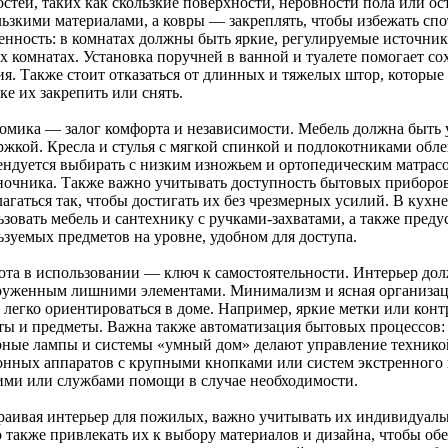
остей, таких как скользкие поверхности, неровности пола или о
льзкими материалами, а ковры — закреплять, чтобы избежать сп
енность: в комнатах должны быть яркие, регулируемые источник
х комнатах. Установка поручней в ванной и туалете помогает со
ия. Также стоит отказаться от длинных и тяжелых штор, которые
е их закрепить или снять.
омика — залог комфорта и независимости. Мебель должна быть 
ржкой. Кресла и стулья с мягкой спинкой и подлокотниками обле
ендуется выбирать с низким изножьем и ортопедическим матрас
ночника. Также важно учитывать доступность бытовых приборо
агаться так, чтобы достигать их без чрезмерных усилий. В кухн
зовать мебель и сантехнику с ручками-захватами, а также преду
ьзуемых предметов на уровне, удобном для доступа.
ота в использовании — ключ к самостоятельности. Интерьер до
руженным лишними элементами. Минимализм и ясная организа
 легко ориентироваться в доме. Например, яркие метки или кон
ты и предметы. Важна также автоматизация бытовых процессов:
рные лампы и системы «умный дом» делают управление техникой
онных аппаратов с крупными кнопками или систем экстренного в
ими или службами помощи в случае необходимости.
раивая интерьер для пожилых, важно учитывать их индивидуаль
 также привлекать их к выбору материалов и дизайна, чтобы об