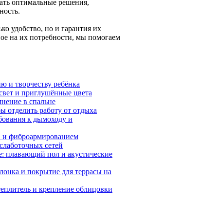
ать оптимальные решения,
ность.
о удобство, но и гарантия их
ное на их потребности, мы помогаем
ию и творчеству ребёнка
 свет и приглушённые цвета
мнение в спальне
бы отделить работу от отдыха
бования к дымоходу и
л» и фиброармированием
 слаботочных сетей
е: плавающий пол и акустические
лонка и покрытие для террасы на
теплитель и крепление облицовки