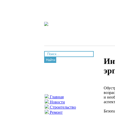
Ин
Найти
эр
Обуст
возра
Главная
и нео
аспект
Новости
Строительство
Безоп
Ремонт