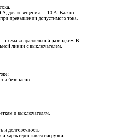
тока.
0 А, для освещения — 10 А. Важно
я при превышении допустимого тока,
 — схема «параллельной разводки». В
льной линии с выключателем.
зке;
о и безопасно.
зеткам и выключателям.
ь и долговечность.
 и характеристикам нагрузки.