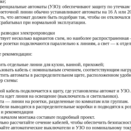
ке;
ренциальные автоматы (УЗО): обеспечивают защиту по утечкам 
озеточной линии обычно устанавливают автоматы на 16 А или 2
ть, что автомат должен быть подобран так, чтобы он отключалс
 срабатывал при нормальной эксплуатации.
 разводки электропроводки
твует несколько вариантов схем, но наиболее распространенная
се розетки подключаются параллельно к линиям, а свет — к отде
 рекомендации:
ить отдельные линии для кухни, ванной, прихожей;
ьзовать кабель с номинальным сечением, соответствующим нагру
стить автоматы в распределительном щите, расположенном удобн
р схемы:
ой кабель подключается к щиту, где установлены автомат и УЗО.
та идет линия на освещение (выключатель и светильники).
та — линии на розетки, разделенные по комнатам или группам.
абели выводятся в распределительные коробки и подводятся к ро
 и рекомендации
 началом монтажа составьте подробный проект.
ьно рассчитайте сечение кабелей, чтобы обеспечить безопасност
айте автоматические выключатели и УЗО по номинальному току