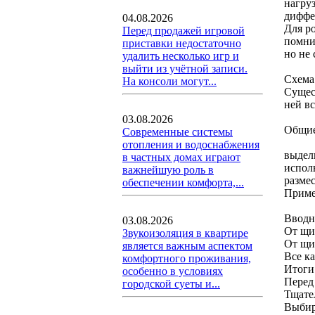
нагруз
диффе
04.08.2026
Для р
Перед продажей игровой
помни
приставки недостаточно
но не
удалить несколько игр и
выйти из учётной записи.
Схема
На консоли могут...
Сущес
ней в
03.08.2026
Общие
Современные системы
отопления и водоснабжения
выдел
в частных домах играют
испол
важнейшую роль в
разме
обеспечении комфорта,...
Приме
Вводн
03.08.2026
От щи
Звукоизоляция в квартире
От щи
является важным аспектом
Все к
комфортного проживания,
Итоги
особенно в условиях
Перед
городской суеты и...
Тщател
Выбир