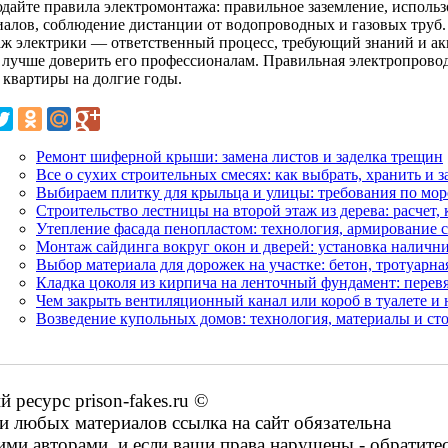
дайте правила электромонтажа: правильное заземление, испол
иалов, соблюдение дистанции от водопроводных и газовых труб.
ж электрики — ответственный процесс, требующий знаний и акк
 лучше доверить его профессионалам. Правильная электропровод
 квартиры на долгие годы.
Ремонт шиферной крыши: замена листов и заделка трещин
Все о сухих строительных смесях: как выбрать, хранить и 
Выбираем плитку для крыльца и улицы: требования по мо
Строительство лестницы на второй этаж из дерева: расчет,
Утепление фасада пенопластом: технология, армирование с
Монтаж сайдинга вокруг окон и дверей: установка наличн
Выбор материала для дорожек на участке: бетон, тротуарна
Кладка цоколя из кирпича на ленточный фундамент: перев
Чем закрыть вентиляционный канал или короб в туалете и 
Возведение купольных домов: технология, материалы и ст
ресурс prison-fakes.ru ©
 любых материалов ссылка на сайт обязательна
ими авторами, и если ваши права нарушены - обратите