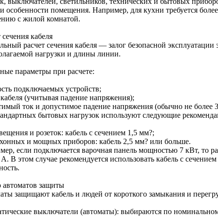
ок, выключателей, светильников, технических и бытовых прибор
 и особенности помещения. Например, для кухни требуется боле
ению с жилой комнатой.
 сечения кабеля
льный расчет сечения кабеля — залог безопасной эксплуатации э
олагаемой нагрузки и длины линии.
ные параметры при расчете:
сть подключаемых устройств;
 кабеля (учитывая падение напряжения);
тимый ток и допустимое падение напряжения (обычно не более 
тандартных бытовых нагрузок используют следующие рекоменда
вещения и розеток: кабель с сечением 1,5 мм?;
ухонных и мощных приборов: кабель 2,5 мм? или больше.
ер, если подключается варочная панель мощностью 7 кВт, то расч
 А. В этом случае рекомендуется использовать кабель с сечением
ность.
 автоматов защиты
аты защищают кабель и людей от короткого замыкания и перегр
атические выключатели (автоматы): выбираются по номинальном