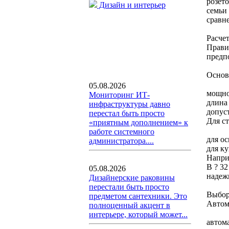
розет
Дизайн и интерьер
семьи
сравн
Расчет
Прави
предп
Основ
05.08.2026
мощно
Мониторинг ИТ-
длина
инфраструктуры давно
допус
перестал быть просто
Для с
«приятным дополнением» к
работе системного
для ос
администратора....
для к
Наприм
В ? 32
05.08.2026
надеж
Дизайнерские раковины
перестали быть просто
Выбор
предметом сантехники. Это
Автом
полноценный акцент в
интерьере, который может...
автом