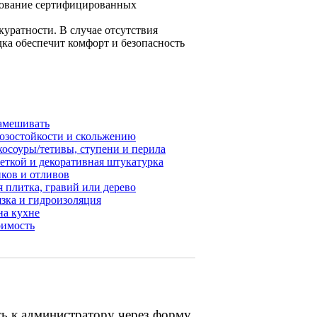
ьзование сертифицированных
уратности. В случае отсутствия
ка обеспечит комфорт и безопасность
замешивать
розостойкости и скольжению
 косоуры/тетивы, ступени и перила
еткой и декоративная штукатурка
иков и отливов
я плитка, гравий или дерево
язка и гидроизоляция
на кухне
оимость
сь к администратору через форму