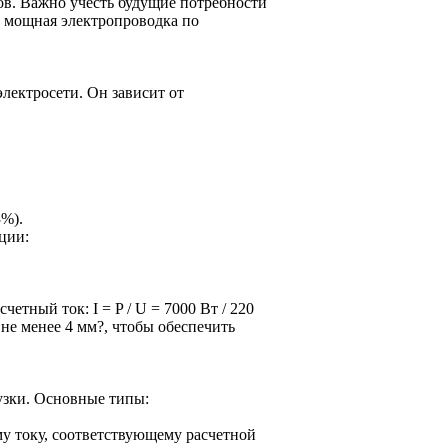
ов. Важно учесть будущие потребности
е мощная электропроводка по
лектросети. Он зависит от
3%).
ции:
етный ток: I = P / U = 7000 Вт / 220
 не менее 4 мм?, чтобы обеспечить
узки. Основные типы:
у току, соответствующему расчетной