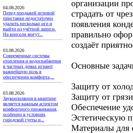
организации про
04.08.2026
страдать от чр
Перед продажей игровой
приставки недостаточно
появления конде
удалить несколько игр и
выйти из учётной записи.
правильно офор
На консоли могут...
создаёт приятно
03.08.2026
Современные системы
отопления и водоснабжения
Основные задач
в частных домах играют
важнейшую роль в
обеспечении комфорта,...
Защиту от холо
03.08.2026
Защиту от грязи
Звукоизоляция в квартире
является важным аспектом
Обеспечение уд
комфортного проживания,
особенно в условиях
Эстетическую п
городской суеты и...
Материалы для 