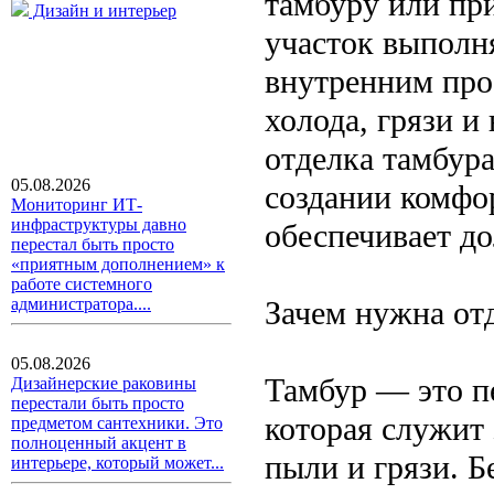
тамбуру или пр
Дизайн и интерьер
участок выполн
внутренним про
холода, грязи 
отделка тамбур
05.08.2026
создании комфо
Мониторинг ИТ-
инфраструктуры давно
обеспечивает до
перестал быть просто
«приятным дополнением» к
работе системного
Зачем нужна от
администратора....
05.08.2026
Тамбур — это п
Дизайнерские раковины
перестали быть просто
которая служит 
предметом сантехники. Это
полноценный акцент в
пыли и грязи. Б
интерьере, который может...