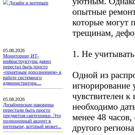
уютным. Однако
Дизайн и интерьер
опытные ремонт
которые могут п
трещинам, дефо
05.08.2026
1. Не учитыват
Мониторинг ИТ-
инфраструктуры давно
перестал быть просто
«приятным дополнением» к
Одной из распр
работе системного
игнорирование 
администратора....
чувствителен к 
05.08.2026
необходимо дат
Дизайнерские раковины
перестали быть просто
менее 48 часов,
предметом сантехники. Это
полноценный акцент в
другого региона
интерьере, который может...