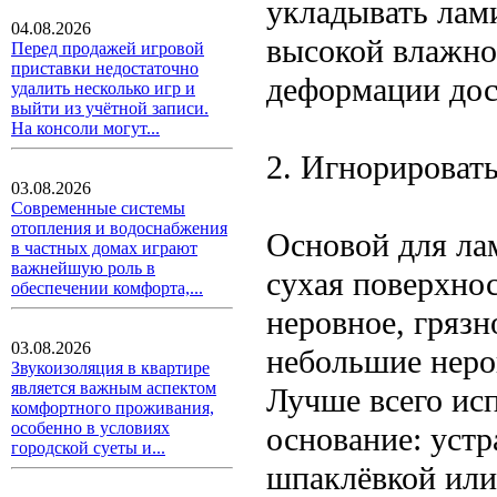
укладывать лам
04.08.2026
высокой влажно
Перед продажей игровой
приставки недостаточно
деформации дос
удалить несколько игр и
выйти из учётной записи.
На консоли могут...
2. Игнорироват
03.08.2026
Современные системы
отопления и водоснабжения
Основой для ла
в частных домах играют
важнейшую роль в
сухая поверхнос
обеспечении комфорта,...
неровное, грязн
03.08.2026
небольшие неро
Звукоизоляция в квартире
является важным аспектом
Лучше всего ис
комфортного проживания,
особенно в условиях
основание: устр
городской суеты и...
шпаклёвкой или