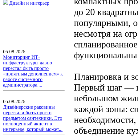
компактных про
Дизайн и интерьер
до 20 квадратны
популярными, о
несмотря на ог
спланированное
05.08.2026
функциональным
Мониторинг ИТ-
инфраструктуры давно
перестал быть просто
«приятным дополнением» к
Планировка и з
работе системного
Первый шаг — г
администратора....
небольшом жиль
05.08.2026
каждой зоны: сп
Дизайнерские раковины
перестали быть просто
необходимости,
предметом сантехники. Это
полноценный акцент в
объединение ку
интерьере, который может...