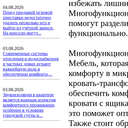
избежать лишни
04.08.2026
Многофункциона
Перед продажей игровой
приставки недостаточно
помогут раздели
удалить несколько игр и
выйти из учётной записи.
функционально.
На консоли могут...
03.08.2026
Многофункцион
Современные системы
отопления и водоснабжения
Мебель, котора
в частных домах играют
важнейшую роль в
комфорту в мик
обеспечении комфорта,...
кровать-трансф
03.08.2026
обеспечить ком
Звукоизоляция в квартире
является важным аспектом
кровати с ящик
комфортного проживания,
особенно в условиях
это поможет оп
городской суеты и...
Также стоит об