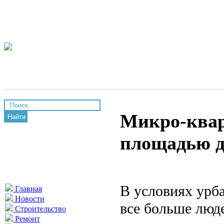
Микро-квар
Найти
площадью д
В условиях урб
Главная
Новости
все больше люд
Строительство
Ремонт