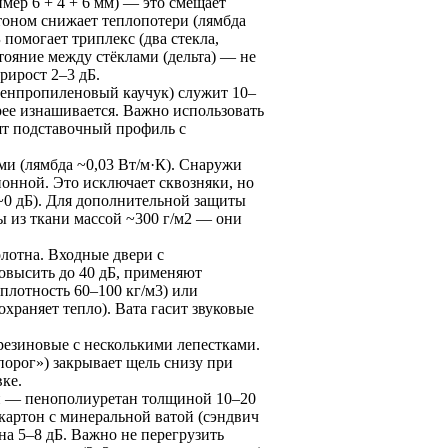
ер 6 + 4 + 6 мм) — это смещает
тоном снижает теплопотери (лямбда
 помогает триплекс (два стекла,
тояние между стёклами (дельта) — не
рирост 2–3 дБ.
енпропиленовый каучук) служит 10–
рее изнашивается. Важно использовать
ят подставочный профиль с
 (лямбда ~0,03 Вт/м·К). Снаружи
онной. Это исключает сквозняки, но
 ~0 дБ). Для дополнительной защиты
из ткани массой ~300 г/м2 — они
олотна. Входные двери с
овысить до 40 дБ, применяют
плотность 60–100 кг/м3) или
храняет тепло). Вата гасит звуковые
резиновые с несколькими лепестками.
орог») закрывает щель снизу при
ке.
и — пенополиуретан толщиной 10–20
артон с минеральной ватой (сэндвич
на 5–8 дБ. Важно не перегрузить