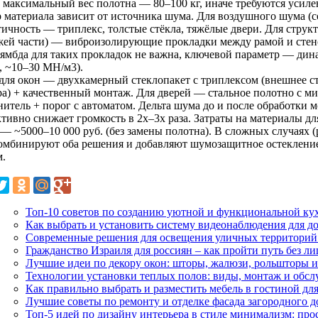
: максимальный вес полотна — 80–100 кг, иначе требуются усиле
 материала зависит от источника шума. Для воздушного шума (со
тичность — триплекс, толстые стёкла, тяжёлые двери. Для струк
жей части) — виброизолирующие прокладки между рамой и стен
Лямбда для таких прокладок не важна, ключевой параметр — дина
, ~10–30 МН/м3).
 для окон — двухкамерный стеклопакет с триплексом (внешнее с
ра) + качественный монтаж. Для дверей — стальное полотно с ми
итель + порог с автоматом. Дельта шума до и после обработки м
тивно снижает громкость в 2x–3x раза. Затраты на материалы дл
 — ~5000–10 000 руб. (без замены полотна). В сложных случаях 
комбинируют оба решения и добавляют шумозащитное остекление 
м.
Топ-10 советов по созданию уютной и функциональной ку
Как выбрать и установить систему видеонаблюдения для до
Современные решения для освещения уличных территорий
Гражданство Израиля для россиян – как пройти путь без 
Лучшие идеи по декору окон: шторы, жалюзи, рольшторы и
Технологии установки теплых полов: виды, монтаж и обс
Как правильно выбрать и разместить мебель в гостиной д
Лучшие советы по ремонту и отделке фасада загородного д
Топ-5 идей по дизайну интерьера в стиле минимализм: прос