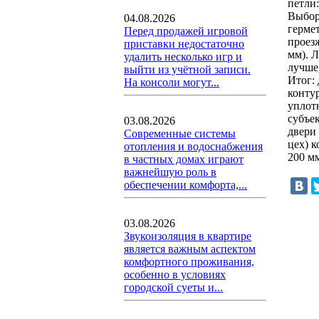
петли
Выбор
04.08.2026
герме
Перед продажей игровой
проез
приставки недостаточно
мм). 
удалить несколько игр и
лучше
выйти из учётной записи.
Итог:
На консоли могут...
конту
уплотн
субъек
03.08.2026
двери
Современные системы
цех) 
отопления и водоснабжения
200 м
в частных домах играют
важнейшую роль в
обеспечении комфорта,...
03.08.2026
Звукоизоляция в квартире
является важным аспектом
комфортного проживания,
особенно в условиях
городской суеты и...