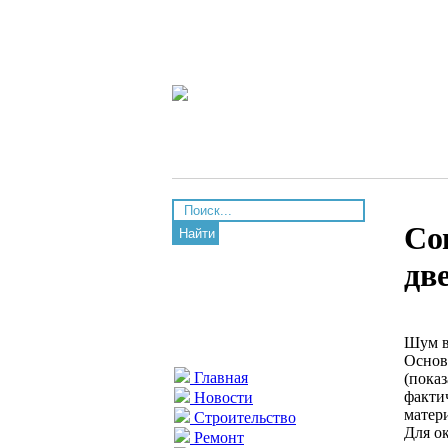
Со
Найти
дв
Шум в
Основ
Главная
(пока
факти
Новости
матер
Строительство
Для о
Ремонт