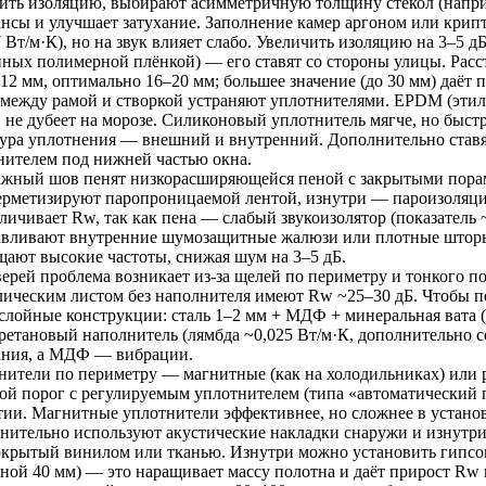
ить изоляцию, выбирают асимметричную толщину стёкол (наприм
ансы и улучшает затухание. Заполнение камер аргоном или крип
 Вт/м·К), но на звук влияет слабо. Увеличить изоляцию на 3–5 дБ
нных полимерной плёнкой) — его ставят со стороны улицы. Расс
12 мм, оптимально 16–20 мм; большее значение (до 30 мм) даёт п
между рамой и створкой устраняют уплотнителями. EPDM (этил
т, не дубеет на морозе. Силиконовый уплотнитель мягче, но быст
тура уплотнения — внешний и внутренний. Дополнительно став
нителем под нижней частью окна.
жный шов пенят низкорасширяющейся пеной с закрытыми порами
ерметизируют паропроницаемой лентой, изнутри — пароизоляци
еличивает Rw, так как пена — слабый звукоизолятор (показатель
авливают внутренние шумозащитные жалюзи или плотные шторы 
щают высокие частоты, снижая шум на 3–5 дБ.
верей проблема возникает из-за щелей по периметру и тонкого п
лическим листом без наполнителя имеют Rw ~25–30 дБ. Чтобы п
слойные конструкции: сталь 1–2 мм + МДФ + минеральная вата (
ретановый наполнитель (лямбда ~0,025 Вт/м·К, дополнительно со
ания, а МДФ — вибрации.
нители по периметру — магнитные (как на холодильниках) или 
ой порог с регулируемым уплотнителем (типа «автоматический п
тии. Магнитные уплотнители эффективнее, но сложнее в установ
нительно используют акустические накладки снаружи и изнутр
окрытый винилом или тканью. Изнутри можно установить гипсок
ной 40 мм) — это наращивает массу полотна и даёт прирост Rw 