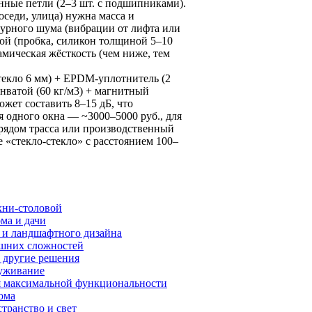
нные петли (2–3 шт. с подшипниками).
седи, улица) нужна масса и
турного шума (вибрации от лифта или
ой (пробка, силикон толщиной 5–10
мическая жёсткость (чем ниже, тем
текло 6 мм) + EPDM-уплотнитель (2
нватой (60 кг/м3) + магнитный
ожет составить 8–15 дБ, что
я одного окна — ~3000–5000 руб., для
(рядом трасса или производственный
«стекло-стекло» с расстоянием 100–
хни-столовой
ма и дачи
 и ландшафтного дизайна
лишних сложностей
 другие решения
луживание
ля максимальной функциональности
ома
транство и свет