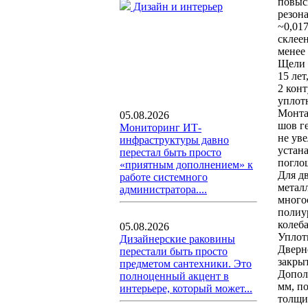
повыс
Дизайн и интерьер
резон
~0,017
склее
менее 
Щели 
15 ле
2 кон
уплот
Монта
05.08.2026
шов г
Мониторинг ИТ-
не ув
инфраструктуры давно
устан
перестал быть просто
погло
«приятным дополнением» к
Для д
работе системного
метал
администратора....
много
полиу
колеб
05.08.2026
Уплот
Дизайнерские раковины
Дверн
перестали быть просто
закры
предметом сантехники. Это
Допол
полноценный акцент в
мм, п
интерьере, который может...
толщи