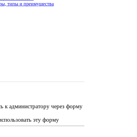
тры, типы и преимущества
сь к администратору через форму
 использовать эту форму