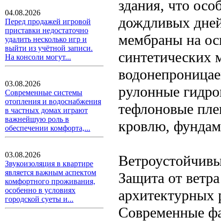
здания, что осо
04.08.2026
дождливых дней
Перед продажей игровой
приставки недостаточно
мембраны на ос
удалить несколько игр и
выйти из учётной записи.
синтетических 
На консоли могут...
водонепроницае
03.08.2026
рулонные гидро
Современные системы
отопления и водоснабжения
тефлоновые пле
в частных домах играют
важнейшую роль в
кровлю, фундам
обеспечении комфорта,...
03.08.2026
Ветроустойчивы
Звукоизоляция в квартире
является важным аспектом
Защита от ветр
комфортного проживания,
особенно в условиях
архитектурных 
городской суеты и...
Современные ф