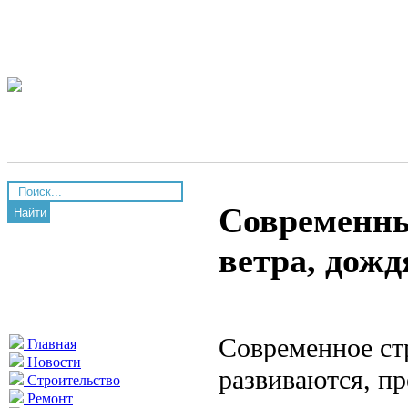
Современны
Найти
ветра, дожд
Современное ст
Главная
Новости
развиваются, п
Строительство
Ремонт