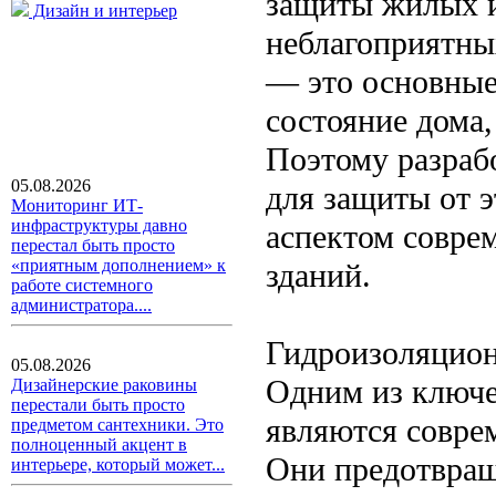
защиты жилых и
Дизайн и интерьер
неблагоприятны
— это основные
состояние дома,
Поэтому разраб
05.08.2026
для защиты от 
Мониторинг ИТ-
инфраструктуры давно
аспектом соврем
перестал быть просто
«приятным дополнением» к
зданий.
работе системного
администратора....
Гидроизоляцион
05.08.2026
Одним из ключе
Дизайнерские раковины
перестали быть просто
являются совре
предметом сантехники. Это
полноценный акцент в
Они предотвращ
интерьере, который может...