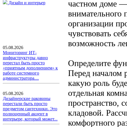
частном доме — 
Дизайн и интерьер
внимательного 
организации пр
чувствовать себ
возможность ле
05.08.2026
Мониторинг ИТ-
инфраструктуры давно
Определите фун
перестал быть просто
«приятным дополнением» к
Перед началом 
работе системного
администратора....
какую роль буде
отдельная комн
05.08.2026
Дизайнерские раковины
пространство, 
перестали быть просто
предметом сантехники. Это
кладовой. Расс
полноценный акцент в
интерьере, который может...
комфортного ра