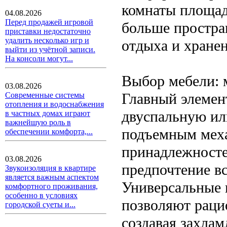
комнаты площад
04.08.2026
Перед продажей игровой
больше простра
приставки недостаточно
удалить несколько игр и
отдыха и хранен
выйти из учётной записи.
На консоли могут...
Выбор мебели: 
03.08.2026
Главный элемен
Современные системы
отопления и водоснабжения
двуспальную ил
в частных домах играют
важнейшую роль в
подъемным меха
обеспечении комфорта,...
принадлежносте
03.08.2026
предпочтение в
Звукоизоляция в квартире
является важным аспектом
Универсальные 
комфортного проживания,
особенно в условиях
позволяют раци
городской суеты и...
создавая захлам