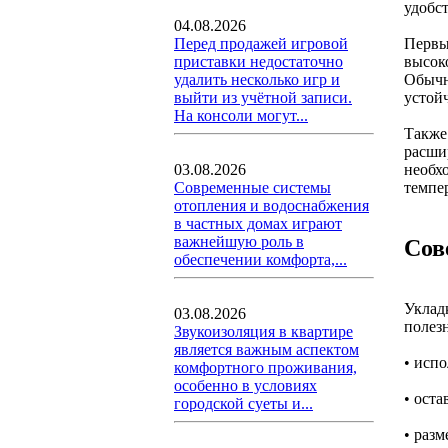
удобст
04.08.2026
Первы
Перед продажей игровой
высок
приставки недостаточно
Обычн
удалить несколько игр и
устой
выйти из учётной записи.
На консоли могут...
Также
расши
необх
03.08.2026
темпе
Современные системы
отопления и водоснабжения
в частных домах играют
важнейшую роль в
Сов
обеспечении комфорта,...
Уклад
03.08.2026
полез
Звукоизоляция в квартире
является важным аспектом
• исп
комфортного проживания,
особенно в условиях
• ост
городской суеты и...
• раз