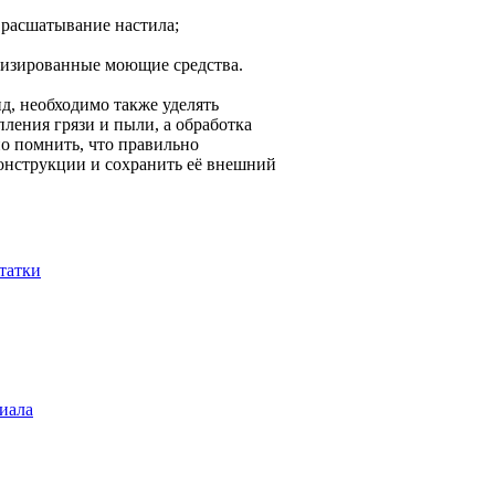
ь расшатывание настила;
ализированные моющие средства.
д, необходимо также уделять
ления грязи и пыли, а обработка
о помнить, что правильно
онструкции и сохранить её внешний
татки
иала