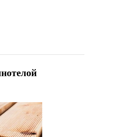
лнотелой