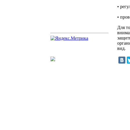
• рег
• про
Для т
внима
защит
орган
вид.