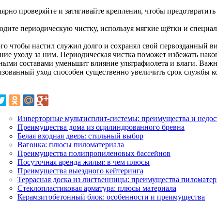
улярно проверяйте и затягивайте крепления, чтобы предотвратит
водите периодическую чистку, используя мягкие щётки и специ
ого чтобы настил служил долго и сохранял свой первозданный ви
ние уходу за ним. Периодическая чистка поможет избежать накоп
ными составами уменьшит влияние ультрафиолета и влаги. Важн
изованный уход способен существенно увеличить срок службы к
Инверторные мультисплит-системы: преимущества и недос
Преимущества дома из оцилиндрованного бревна
Белая входная дверь: стильный выбор
Вагонка: плюсы пиломатериала
Преимущества полипропиленовых бассейнов
Посуточная аренда жилья: в чем плюсы
Преимущества выездного кейтеринга
Террасная доска из лиственницы: преимущества пиломатер
Стеклопластиковая арматура: плюсы материала
Керамзитобетонный блок: особенности и преимущества