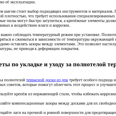
во её эксплуатации.
м шагом стоит выбор подходящих инструментов и материалов. П
ой плотностью, что требует использования специализированных 
ые пилы могут быстро затупиться, а крепёжные элементы должн
чивых к воздействию влаги и коррозии.
 важно соблюдать температурный режим при установке. Полнотел
ряться и сжиматься в зависимости от температуры окружающей 
одимо оставлять зазоры между элементами. Это позволит настил
ратуры, не приводя к деформации покрытия.
еты по укладке и уходу за полнотелой те
ка полнотелой
террасной доски из дпк
требует особого подхода и
ных советов, которые помогут облегчить этот процесс и улучшит
ользуйте крепёж из нержавеющей стали, чтобы избежать коррозии
авляйте компенсационные зазоры между досками для их свободно
мещайте лаги на прочной и ровной поверхности для предотвраще