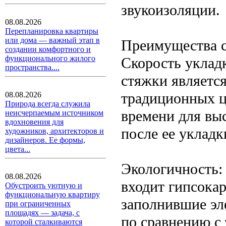
звукоизоляции.
08.08.2026
Перепланировка квартиры
или дома — важный этап в
Преимущества с
создании комфортного и
функционального жилого
Скорость уклад
пространства....
стяжки является
традиционных ц
08.08.2026
Природа всегда служила
времени для выс
неисчерпаемым источником
вдохновения для
после ее уклад
художников, архитекторов и
дизайнеров. Ее формы,
цвета...
Экологичность: 
08.08.2026
входит гипсокар
Обустроить уютную и
функциональную квартиру
заполнившие эл
при ограниченных
площадях — задача, с
по сравнению с
которой сталкиваются