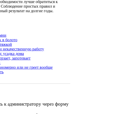
обходимости лучше обратиться к
. Соблюдение простых правил и
ный результат на долгие годы.
амни
к в болото
ытяжкой
 и некачественную работу
д: усадка дома
рзает, запотевает
к
вномерно или не греет вообще
ть
сь к администратору через форму