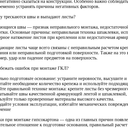
 негативно сказаться на конструкции. Особенно важно соблюдат
ременно устранять причины негативных факторов.
у трескаются швы и выпадают листы?
ающиеся швы — признак неправильного монтажа, недостаточной
отки. Основные причины: неправильная техника шпаклевки, исп
ерное натяжение листов при креплении или недостаточная армир
ающие листы чаще всего связаны с неправильным расчетом кре
ания или неправильной подготовкой поверхности. Также на это 
мер, удар или падение предметов на поверхность.
збежать ошибок при монтаже ГКЛ?
льно подготовьте основание: устраните неровности, высушите и 
итайте необходимое количество крепежа и используйте подходящ
йте правильной технике монтажа: крепите листы без чрезмерного
атывайте швы качественной армирующей лентой и шпаклевкой, 
ьзуйте только проверенные материалы высокого качества.
дайте условия эксплуатации, избегайте механических поврежден
чение
и при монтаже гипсокартона — одна из главных причин появле
тельное отношение к подготовке основания, правильный расчет