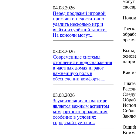
могут
своев
04.08.2026
Перед продажей игровой
Почем
приставки недостаточно
удалить несколько игр и
Треск
выйти из учётной записи.
обраб
На консоли могут...
чрезм
Выпад
03.08.2026
основ
Современные системы
напри
отопления и водоснабжения
в частных домах играют
Как и
важнейшую роль в
обеспечении комфорта,...
Тщате
Рассч
Следу
03.08.2026
Обраб
Звукоизоляция в квартире
Испол
является важным аспектом
Соблю
комфортного проживания,
Заклю
особенно в условиях
городской суеты и...
Ошибк
Внима