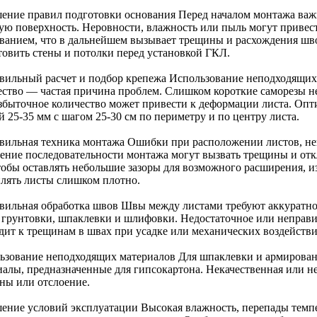
ение правил подготовки основания Перед началом монтажа важ
ую поверхность. Неровности, влажность или пыль могут привес
ованием, что в дальнейшем вызывает трещины и расхождения шв
товить стены и потолки перед установкой ГКЛ.
вильный расчет и подбор крепежа Использование неподходящих 
ество — частая причина проблем. Слишком короткие саморезы н
избыточное количество может привести к деформации листа. Опт
 25-35 мм с шагом 25-30 см по периметру и по центру листа.
вильная техника монтажа Ошибки при расположении листов, не
ение последовательности монтажа могут вызвать трещины и отк
чтобы оставлять небольшие зазоры для возможного расширения, и
плять листы слишком плотно.
вильная обработка швов Швы между листами требуют аккуратн
, грунтовки, шпаклевки и шлифовки. Недостаточное или неправ
дит к трещинам в швах при усадке или механических воздействи
ьзование неподходящих материалов Для шпаклевки и армирован
иалы, предназначенные для гипсокартона. Некачественная или не
ны или отслоение.
ение условий эксплуатации Высокая влажность, перепады темпе