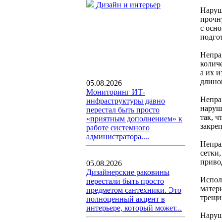
Дизайн и интерьер
Наруш
прочн
с осн
подго
Непра
колич
а их 
длиной
05.08.2026
Мониторинг ИТ-
Непра
инфраструктуры давно
наруш
перестал быть просто
так, 
«приятным дополнением» к
закре
работе системного
администратора....
Непра
сетки
приво
05.08.2026
Дизайнерские раковины
Испол
перестали быть просто
матер
предметом сантехники. Это
трещи
полноценный акцент в
интерьере, который может...
Наруш