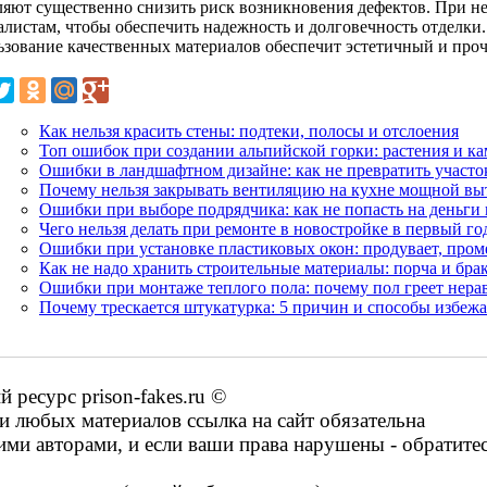
ляют существенно снизить риск возникновения дефектов. При не
алистам, чтобы обеспечить надежность и долговечность отделки
ьзование качественных материалов обеспечит эстетичный и проч
Как нельзя красить стены: подтеки, полосы и отслоения
Топ ошибок при создании альпийской горки: растения и к
Ошибки в ландшафтном дизайне: как не превратить участо
Почему нельзя закрывать вентиляцию на кухне мощной в
Ошибки при выборе подрядчика: как не попасть на деньги
Чего нельзя делать при ремонте в новостройке в первый го
Ошибки при установке пластиковых окон: продувает, проме
Как не надо хранить строительные материалы: порча и бра
Ошибки при монтаже теплого пола: почему пол греет нера
Почему трескается штукатурка: 5 причин и способы избежа
ресурс prison-fakes.ru ©
 любых материалов ссылка на сайт обязательна
ими авторами, и если ваши права нарушены - обратите