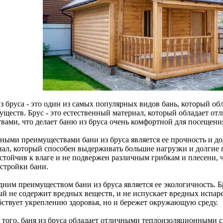
из бруса - это один из самых популярных видов бань, который о
уществ. Брус - это естественный материал, который обладает 
твами, что делает баню из бруса очень комфортной для посещени
ными преимуществами бани из бруса является ее прочность и до
иал, который способен выдерживать большие нагрузки и долгие 
устойчив к влаге и не подвержен различным грибкам и плесени, 
остройки бани.
дним преимуществом бани из бруса является ее экологичность. Б
ый не содержит вредных веществ, и не испускает вредных испаре
бствует укреплению здоровья, но и бережет окружающую среду.
 того, баня из бруса обладает отличными теплоизоляционными 