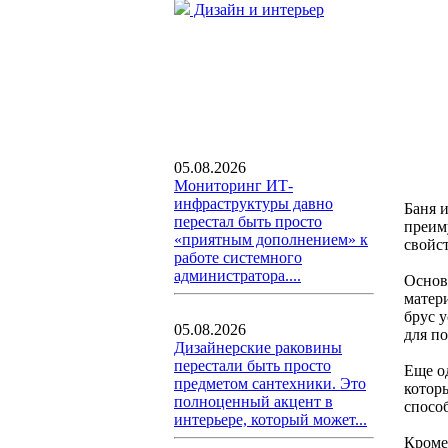
Дизайн и интерьер
05.08.2026
Мониторинг ИТ-
инфраструктуры давно
Баня 
перестал быть просто
преим
«приятным дополнением» к
свойс
работе системного
администратора....
Основ
матер
брус 
05.08.2026
для п
Дизайнерские раковины
перестали быть просто
Еще о
предметом сантехники. Это
котор
полноценный акцент в
спосо
интерьере, который может...
Кроме