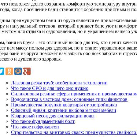
, что позволяет долго сохранять комфортную температуру внутри
 года, когда посещение бани становится особенно приятным и по
дним преимуществом бани из бруса является ее привлекательны
ру и натуральный оттенок, который придает бане уют и комфорт.
о местом для отдыха и оздоровления, но и украшением вашего уч
м, баня из бруса - это отличный выбор для тех, кто ценит качест
сет вам массу пользы для здоровья, но и станет украшением ваш
ера бани из бруса поможет вам забыть обо всех заботах и стресс
еского и душевного здоровья.
Лазерная резка труб: особенности технологии
Что такое СРО и для чего оно нужно
Силиконовая резина: сферы применения и преимущества м
Водоочистка в частном доме: основные типы фильтров
Преимущества покупки квартиры от застройщика
Офисный диван: критерии выбора мягкой мебели
Кварцевый песок для фильтрации воды
Что такое фундаментный болт
Что такое гофрокартон
Строительство на винтовых сваях: преимущества свайного