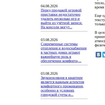
тепло
04.08.2026
время
Перед продажей игровой
приставки недостаточно
Еще о
удалить несколько игр и
тексту
выйти из учётной записи.
тольк
На консоли могут...
В цело
прине
03.08.2026
атмосф
Современные системы
физич
отопления и водоснабжения
в частных домах играют
важнейшую роль в
обеспечении комфорта,...
03.08.2026
Звукоизоляция в квартире
является важным аспектом
комфортного проживания,
особенно в условиях
городской суеты и...