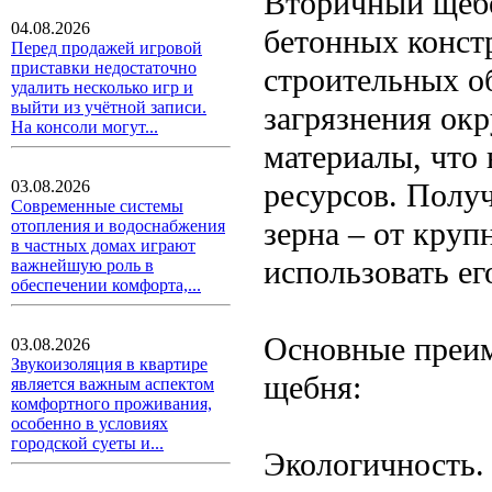
Вторичный щебе
04.08.2026
бетонных конст
Перед продажей игровой
приставки недостаточно
строительных об
удалить несколько игр и
выйти из учётной записи.
загрязнения ок
На консоли могут...
материалы, что
ресурсов. Полу
03.08.2026
Современные системы
зерна – от круп
отопления и водоснабжения
в частных домах играют
использовать ег
важнейшую роль в
обеспечении комфорта,...
Основные преим
03.08.2026
Звукоизоляция в квартире
щебня:
является важным аспектом
комфортного проживания,
особенно в условиях
городской суеты и...
Экологичность.