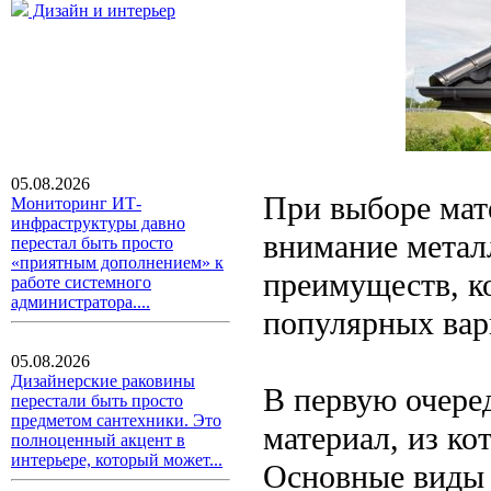
Дизайн и интерьер
05.08.2026
При выборе мате
Мониторинг ИТ-
инфраструктуры давно
внимание метал
перестал быть просто
«приятным дополнением» к
преимуществ, к
работе системного
администратора....
популярных вар
05.08.2026
Дизайнерские раковины
В первую очеред
перестали быть просто
предметом сантехники. Это
материал, из ко
полноценный акцент в
интерьере, который может...
Основные виды 