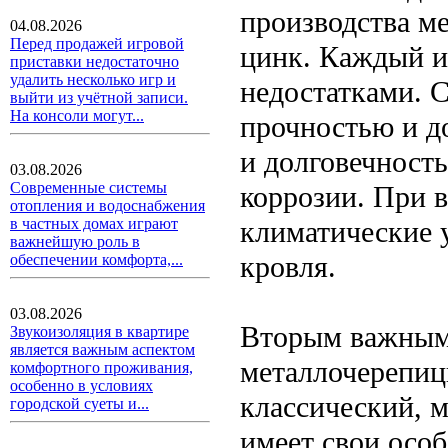
производства м
04.08.2026
Перед продажей игровой
цинк. Каждый и
приставки недостаточно
удалить несколько игр и
недостатками. 
выйти из учётной записи.
На консоли могут...
прочностью и д
и долговечность
03.08.2026
Современные системы
коррозии. При 
отопления и водоснабжения
климатические у
в частных домах играют
важнейшую роль в
кровля.
обеспечении комфорта,...
03.08.2026
Вторым важным 
Звукоизоляция в квартире
является важным аспектом
металлочерепиц
комфортного проживания,
особенно в условиях
классический, м
городской суеты и...
имеет свои осо