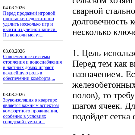
сельском хозяй
04.08.2026
сварной стальн
Перед продажей игровой
приставки недостаточно
долговечность 
удалить несколько игр и
несколько ключ
выйти из учётной записи.
На консоли могут...
1. Цель исполь
03.08.2026
Современные системы
Перед тем как в
отопления и водоснабжения
в частных домах играют
назначением. Ес
важнейшую роль в
обеспечении комфорта,...
железобетонных
полов), то треб
03.08.2026
Звукоизоляция в квартире
шагом ячеек. Д
является важным аспектом
комфортного проживания,
подойдет сетка
особенно в условиях
городской суеты и...