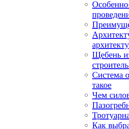
Особенно
проведен
Преимуще
Архитекту
архитект
Щебень и
строител
Система о
такое
Чем силов
Пазогребн
Тротуарн
Как выбра